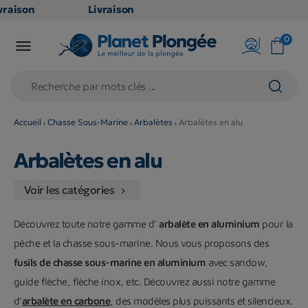
raison
Livraison
TUITE
GRATUITE
0

oint
en point
is dès
relais dès
79€
hats
d'achats
s
(hors
Accueil
Chasse Sous-Marine
Arbalètes
Arbalètes en alu
uits
produits
Arbalètes en alu
 et
long et
umineux
volumineux
Voir les catégories
n
: non

ibles)
éligibles)
Découvrez toute notre gamme d’
arbalète en aluminium
pour la
pêche et la chasse sous-marine. Nous vous proposons des
fusils de chasse sous-marine en aluminium
avec sandow,
guide flèche, flèche inox, etc. Découvrez aussi notre gamme
d’
arbalète en carbone
, des modèles plus puissants et silencieux.