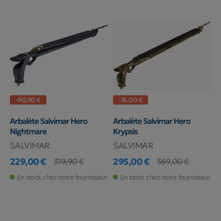
-90,90 €
-74,00 €
Arbalète Salvimar Hero
Arbalète Salvimar Hero
Nightmare
Krypsis
SALVIMAR
SALVIMAR
229,00 €
295,00 €
319,90 €
369,00 €
Prix
Prix de base
Prix
Prix de base
En stock chez notre fournisseur
En stock chez notre fournisseur