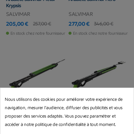
Krypsis
SALVIMAR
SALVIMAR
205,00 €
277,00 €
257,00 €
346,00 €
Prix
Prix de base
Prix
Prix de base
En stock chez notre fournisseur
En stock chez notre fournisseur
Nous utilisons des cookies pour améliorer votre expérience de
-19,50 €
-18,50 €
navigation, mesurer l’audience, diffuser des publicités et vous
proposer des services adaptés. Vous pouvez paramétrer et
Arbalète Salvimar Wild Pro
Arbalète Salvimar Wild
accéder à notre politique de confidentialité à tout moment.
SALVIMAR
SALVIMAR