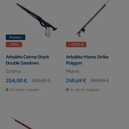
Promo !
-20%
-49,51 €
Arbalète Cetma Shark
Arbalète Mares Strike
Double Sandows
Polygon
Cetma
Mares
256,00 €
249,49 €
320,00 €
299,00 €
Prix
Prix de base
Prix
Prix de base
En stock magasin
En stock magasin