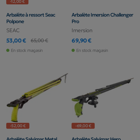
-12,00 €
Arbalète à ressort Seac
Arbalète Imersion Challenger
Polpone
Pro
SEAC
Imersion
53,00 €
69,90 €
65,00 €
Prix
Prix de base
Prix
En stock magasin
En stock magasin
-52,00 €
-69,00 €
Arbalète Salvimar Metal
Arbalète Salvimar Hero