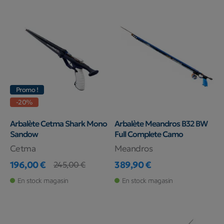
Promo !
-20%
Arbalète Cetma Shark Mono
Arbalète Meandros B32 BW
Sandow
Full Complete Camo
Cetma
Meandros
196,00 €
389,90 €
245,00 €
Prix
Prix de base
Prix
En stock magasin
En stock magasin