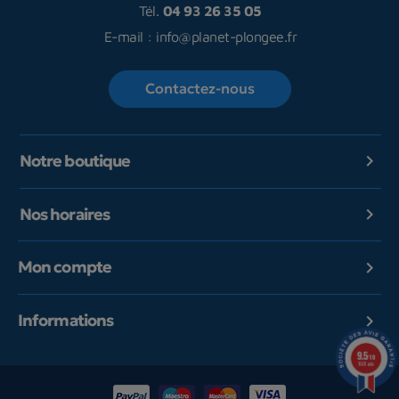
Tél.
04 93 26 35 05
E-mail :
info@planet-plongee.fr
Contactez-nous
Notre boutique

Nos horaires

Mon compte

Informations

9.5
/10
1601 avis