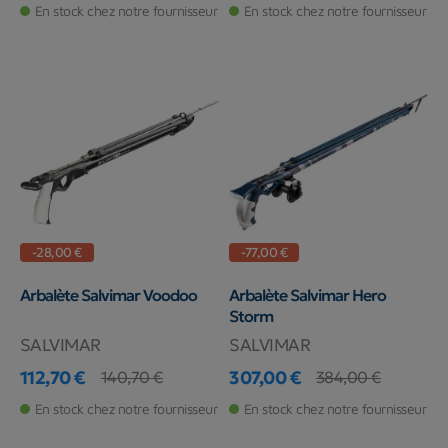
En stock chez notre fournisseur
En stock chez notre fournisseur
-28,00 €
-77,00 €
Arbalète Salvimar Voodoo
Arbalète Salvimar Hero
Storm
SALVIMAR
SALVIMAR
112,70 €
307,00 €
140,70 €
384,00 €
Prix
Prix de base
Prix
Prix de base
En stock chez notre fournisseur
En stock chez notre fournisseur