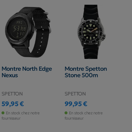
Montre North Edge
Montre Spetton
Nexus
Stone 500m
SPETTON
SPETTON
59,95 €
99,95 €
Prix
Prix
En stock chez notre
En stock chez notre
fournisseur
fournisseur