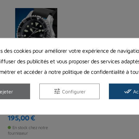
ns des cookies pour améliorer votre expérience de navigati
diffuser des publicités et vous proposer des services adapté
étrer et accéder à notre politique de confidentialité à t
Montre Beuchat
BEU0503 - 5
tune
done_all
ejeter
Configurer
Ac
BEUCHAT
Chronographes
195,00 €
Prix
En stock chez notre
fournisseur