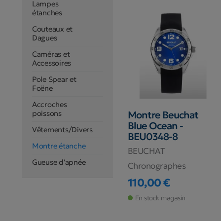
Lampes
étanches
Couteaux et
Dagues
Caméras et
Accessoires
Pole Spear et
Foëne
Accroches
poissons
Montre Beuchat
Blue Ocean -
Vêtements/Divers
BEU0348-8
Montre étanche
BEUCHAT
Gueuse d'apnée
Chronographes
110,00 €
Prix
En stock magasin