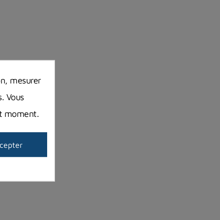
on, mesurer
s. Vous
out moment.
cepter