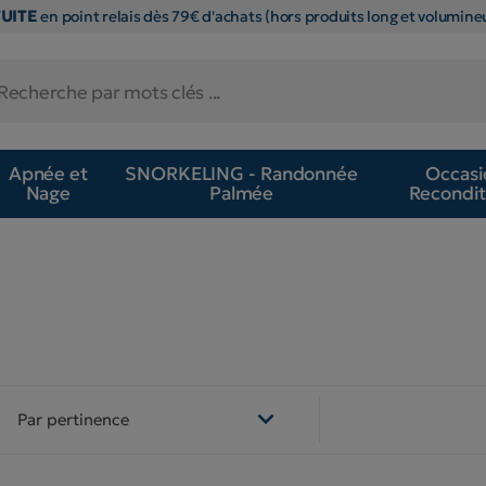
TUITE
en point relais dès 79€ d'achats (hors produits long et volumineu
Apnée et
SNORKELING - Randonnée
Occasi
Nage
Palmée
Recondit

Par pertinence