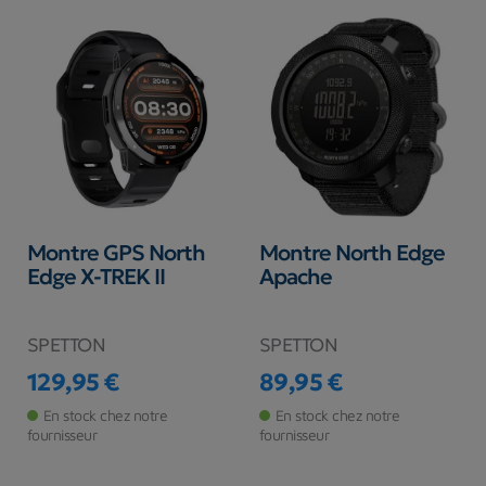
Montre GPS North
Montre North Edge
Edge X-TREK II
Apache
SPETTON
SPETTON
129,95 €
89,95 €
Prix
Prix
En stock chez notre
En stock chez notre
fournisseur
fournisseur