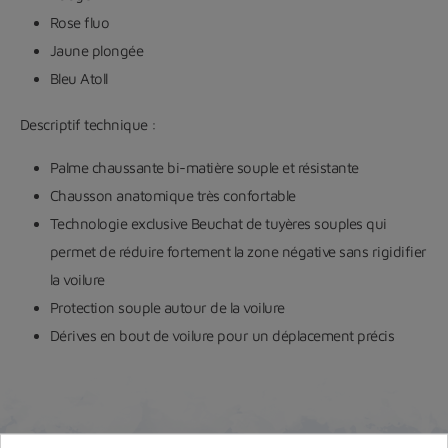
Rose fluo
Jaune plongée
Bleu Atoll
Descriptif technique :
Palme chaussante bi-matière souple et résistante
Chausson anatomique très confortable
Technologie exclusive Beuchat de tuyères souples qui
permet de réduire fortement la zone négative sans rigidifier
la voilure
Protection souple autour de la voilure
Dérives en bout de voilure pour un déplacement précis