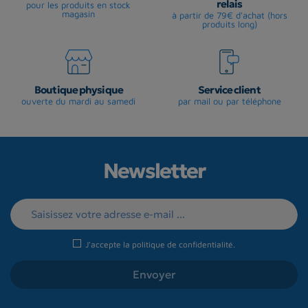
relais
pour les produits en stock
magasin
à partir de 79€ d'achat (hors
produits long)
Boutique physique
Service client
ouverte du mardi au samedi
par mail ou par téléphone
Newsletter
J'accepte la
politique de confidentialité
.