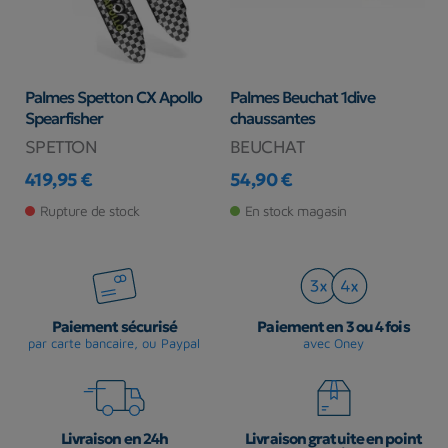
Palmes Spetton CX Apollo
Palmes Beuchat 1dive
P
Spearfisher
chaussantes
R
SPETTON
BEUCHAT
S
419,95 €
54,90 €
4
Prix
Prix
Pr
Pr
Rupture de stock
En stock magasin
Paiement sécurisé
Paiement en 3 ou 4 fois
par carte bancaire, ou Paypal
avec Oney
Livraison en 24h
Livraison gratuite en point