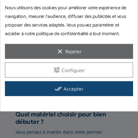
Nous utilisons des cookies pour améliorer votre expérience de
Guides d'achat
navigation, mesurer l’audience, diffuser des publicités et vous
proposer des services adaptés. Vous pouvez paramétrer et
accéder à notre politique de confidentialité à tout moment.
clear
Rejeter
tune
Configurer
done_all
Accepter
Equipement complet de plongée :
Quel matériel choisir pour bien
débuter ?
Vous pensez à investir dans votre premier