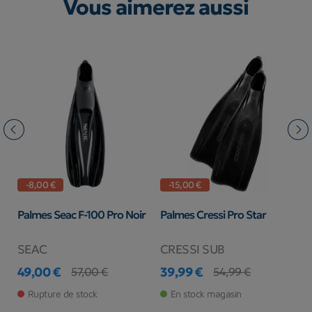
Vous aimerez aussi
-8,00 €
-15,00 €
Palmes Seac F-100 Pro Noir
Palmes Cressi Pro Star
P
SEAC
CRESSI SUB
M
49,00 €
39,99 €
6
57,00 €
54,99 €
Prix
Prix de base
Prix
Prix de base
Pr
Pr
Rupture de stock
En stock magasin