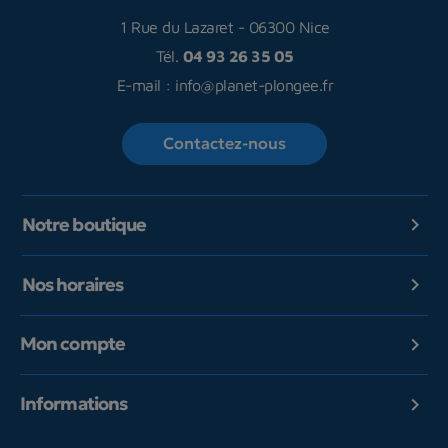
1 Rue du Lazaret
-
06300 Nice
Tél.
04 93 26 35 05
E-mail :
info@planet-plongee.fr
Contactez-nous
Notre boutique

Nos horaires

Mon compte

Informations
