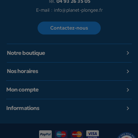
Tél.
04 93 26 35 05
E-mail :
info@planet-plongee.fr
Contactez-nous
Notre boutique

Nos horaires

Mon compte

Informations
