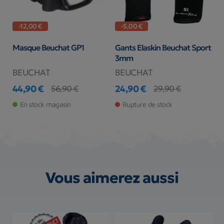
-12,00 €
-5,00 €
Masque Beuchat GP1
Gants Elaskin Beuchat Sport
3mm
BEUCHAT
BEUCHAT
44,90 €
24,90 €
56,90 €
29,90 €
Prix
Prix de base
Prix
Prix de base
En stock magasin
Rupture de stock
Vous aimerez aussi