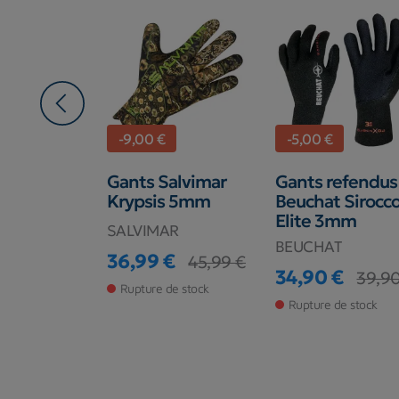
-9,00 €
-5,00 €
Beuchat
Gants Salvimar
Gants refendus
 Elite 5mm
Krypsis 5mm
Beuchat Sirocc
Elite 3mm
T
SALVIMAR
BEUCHAT
€
36,99 €
46,90 €
45,99 €
base
Prix
Prix de base
34,90 €
39,90
Prix
Prix de base
de stock
Rupture de stock
Rupture de stock