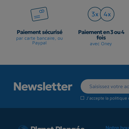
Paiement sécurisé
Paiement en 3 ou 4
fois
par carte bancaire, ou
Paypal
avec Oney
Newsletter
J'accepte la
politique 
Notre bou