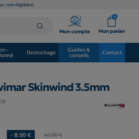
x : non éligibles)
0
Mon panier
Mon compte
on -
Guides &
Destockage
Contact
ionné
conseils
lvimar Skinwind 3.5mm
0B
42,00 €
- 8,50 €