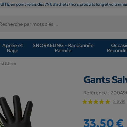
TUITE
en point relais dès 79€ d'achats (hors produits long et volumineu
Apnée et
SNORKELING - Randonnée
Occasi
Nage
Palmée
Recondit
ind 3.5mm
Gants Sa
Référence :
20049
2 avis
33,50 €