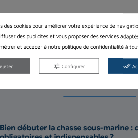
ns des cookies pour améliorer votre expérience de navigati
diffuser des publicités et vous proposer des services adapté
étrer et accéder à notre politique de confidentialité à t
tune
done_all
ejeter
Configurer
Ac
Avis clients
Guides d'achat
Bien débuter la chasse sous-marine : 
obligatoires et indispensables ?