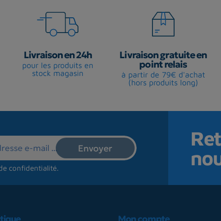
Livraison en 24h
Livraison gratuite en
point relais
pour les produits en
stock magasin
à partir de 79€ d'achat
(hors produits long)
Ret
no
de confidentialité
.
tique
Mon compte