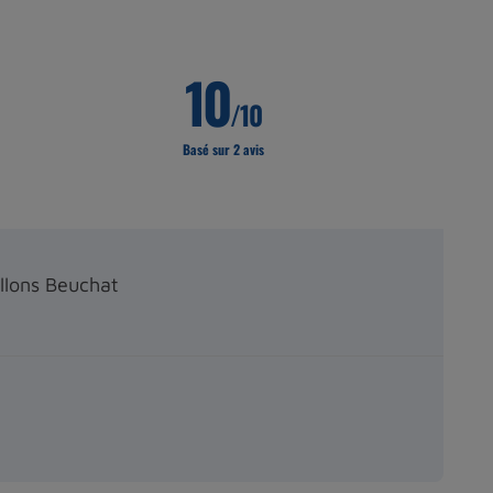
10
/10
Basé sur 2 avis
illons Beuchat