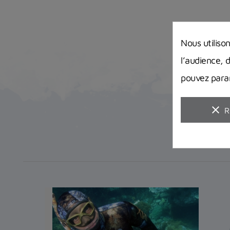
Nous utiliso
l’audience, 
pouvez param
clear
R