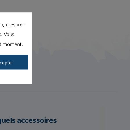
on, mesurer
s. Vous
out moment.
cepter
quels accessoires