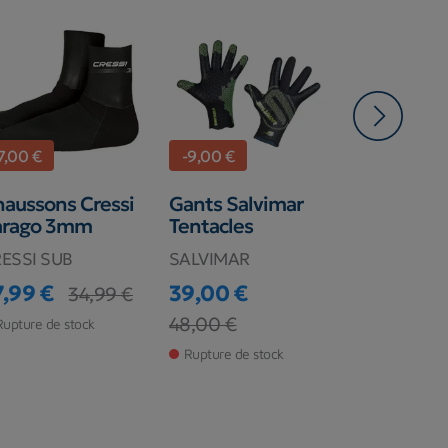
7,00 €
-9,00 €
-2,40 €
aussons Cressi
Gants Salvimar
Chausson
arago 3mm
Tentacles
Imersion S
ESSI SUB
SALVIMAR
Imersion
7,99 €
39,00 €
21,60 €
34,99 €
ix
ix de base
Prix
Prix de ba
Prix
Prix de base
48,00 €
Rupture de stock
En stock ma
Rupture de stock