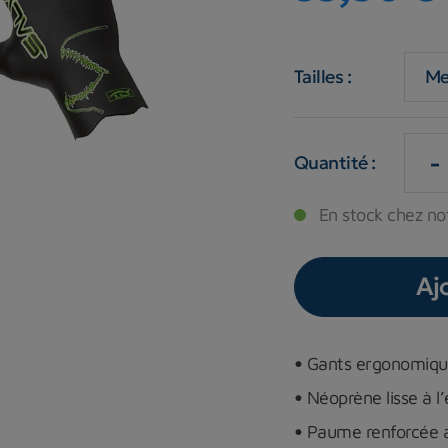
Tailles :
-
Quantité :
En stock chez not
Aj
•
Gants ergonomiqu
•
Néoprène lisse à l’
•
Paume renforcée a