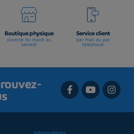
Boutique physique
Service client
ouverte du mardi au
par mail ou par
samedi
téléphone
rouvez-
us
Informations