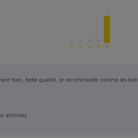
2
0
0
0
0
1★
2★
3★
4★
5★
ement bien, belle qualité, je recommande comme les bot
s attentes