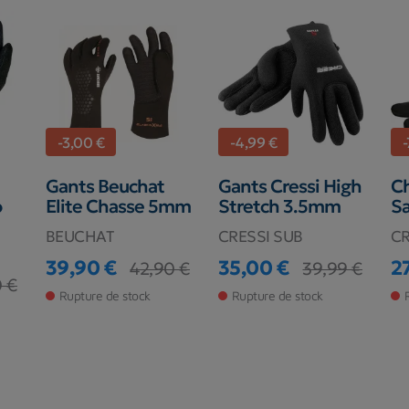
-3,00 €
-4,99 €
-
Gants Beuchat
Gants Cressi High
Ch
o
Elite Chasse 5mm
Stretch 3.5mm
S
BEUCHAT
CRESSI SUB
CR
39,90 €
35,00 €
2
42,90 €
39,99 €
Prix
Prix de base
Prix
Prix de base
Pr
Pr
 €
Rupture de stock
Rupture de stock