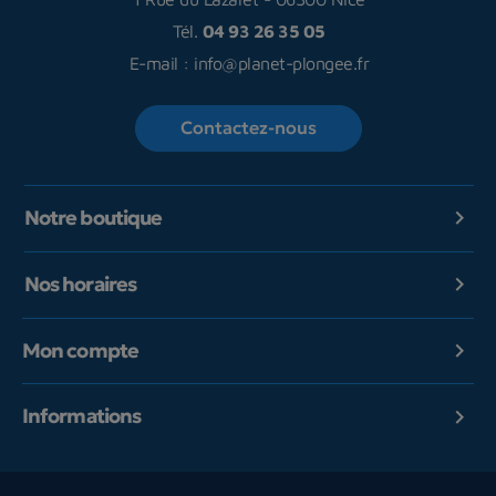
Tél.
04 93 26 35 05
E-mail :
info@planet-plongee.fr
Contactez-nous
Notre boutique

Nos horaires

Mon compte

Informations
