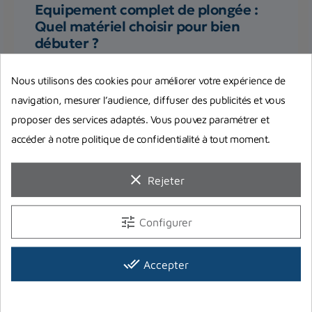
Equipement complet de plongée :
Quel matériel choisir pour bien
débuter ?
Vous pensez à investir dans votre premier
Nous utilisons des cookies pour améliorer votre expérience de
équipement complet de plongée ? On répond à
navigation, mesurer l’audience, diffuser des publicités et vous
toutes vos interrogations et...
proposer des services adaptés. Vous pouvez paramétrer et
accéder à notre politique de confidentialité à tout moment.
Lire la suite
clear
Rejeter
tune
Configurer
done_all
Accepter