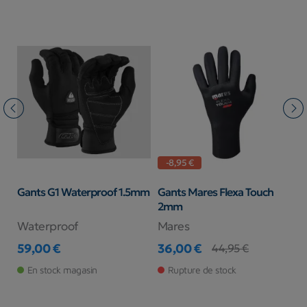
-8,95 €
te
Gants G1 Waterproof 1.5mm
Gants Mares Flexa Touch
G
2mm
Waterproof
Mares
C
59,00 €
36,00 €
3
44,95 €
Prix
Prix
Prix de base
Pr
Pr
En stock magasin
Rupture de stock