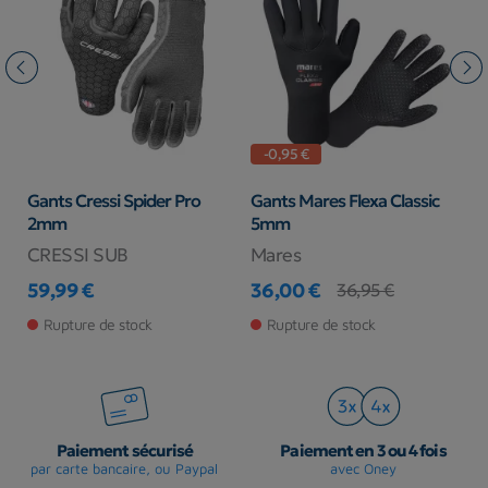
-0,95 €
Gants Cressi Spider Pro
Gants Mares Flexa Classic
C
2mm
5mm
CRESSI SUB
Mares
S
59,99 €
36,00 €
6
36,95 €
Prix
Prix
Prix de base
Pr
Rupture de stock
Rupture de stock
Paiement sécurisé
Paiement en 3 ou 4 fois
par carte bancaire, ou Paypal
avec Oney