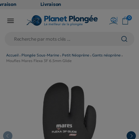
vraison
Livraison
ATUITE
GRATUITE
0

point
en point
ais dès
relais dès
€
79€
chats
d'achats
rs
(hors
Accueil
Plongée Sous-Marine
Petit Néoprène
Gants néoprène
Moufles Mares Flexa 3F 6.5mm Glide
duits
produits
g et
long et
lumineux
volumineux
on
: non
gibles)
éligibles)