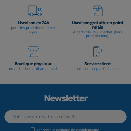
Livraison en 24h
Livraison gratuite en point
relais
pour les produits en stock
magasin
à partir de 79€ d'achat (hors
produits long)
Boutique physique
Service client
ouverte du mardi au samedi
par mail ou par téléphone
Newsletter
J'accepte la
politique de confidentialité
.