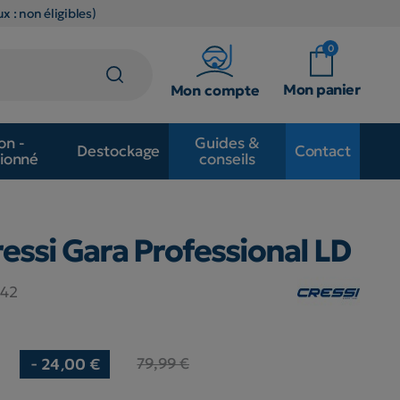
x : non éligibles)
0
Mon panier
Mon compte
on -
Guides &
Destockage
Contact
ionné
conseils
essi Gara Professional LD
142
79,99 €
- 24,00 €