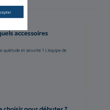
cepter
quels accessoires
te quiétude et sécurité ? L'équipe de
 choisir pour débuter ?