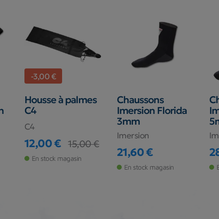
-3,00 €
Housse à palmes
Chaussons
C
n
C4
Imersion Florida
Im
3mm
5
C4
Imersion
Im
12,00 €
15,00 €
Prix
Prix de base
21,60 €
2
Prix
Pr
En stock magasin
En stock magasin