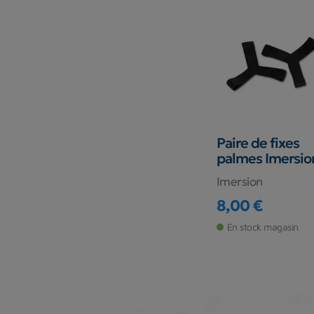
Paire de fixes
palmes Imersio
Imersion
8,00 €
Prix
En stock magasin