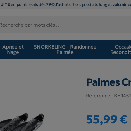
TUITE
en point relais dès 79€ d'achats (hors produits long et volumineu
Apnée et
SNORKELING - Randonnée
Occasi
Nage
Palmée
Recondit
Palmes Cr
Référence :
BH145
55,99 €