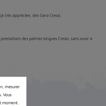
à très appréciée, des Gara Cressi.
 prestations des palmes longues Cressi, sans avoir à
on, mesurer
s. Vous
out moment.