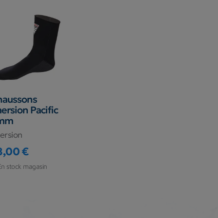
haussons
ersion Pacific
mm
ersion
8,00 €
ix
En stock magasin