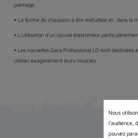
palmage.
•
La forme du chausson a été réétudiée et, dans la me
•
L'utilisation d'un nouvel élastomère particulièreme
•
Les nouvelles Gara Professional LD sont destinées à 
utiliser exagérément leurs muscles.
Nous utiliso
l’audience, 
pouvez param