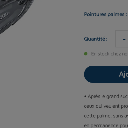
Pointures palmes :
-
Quantité :
En stock chez not
Aj
•
Après le grand suc
ceux qui veulent pro
cette palme, sans av
en permanence pour 