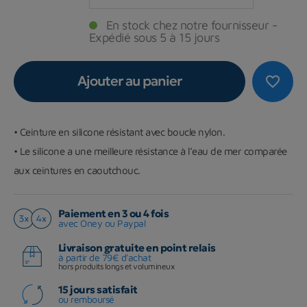
En stock chez notre fournisseur -
Expédié sous 5 à 15 jours
Ajouter au panier
favorite_border
•
Ceinture en silicone résistant avec boucle nylon.
•
Le silicone a une meilleure résistance à l’eau de mer comparée
aux ceintures en caoutchouc.
Paiement en 3 ou 4 fois
avec Oney ou Paypal
Livraison gratuite en point relais
à partir de 79€ d'achat
hors produits longs et volumineux
15 jours satisfait
ou remboursé