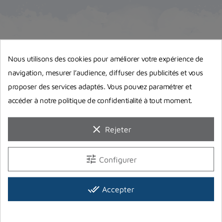
Guides d'achat
Nous utilisons des cookies pour améliorer votre expérience de
navigation, mesurer l’audience, diffuser des publicités et vous
proposer des services adaptés. Vous pouvez paramétrer et
accéder à notre politique de confidentialité à tout moment.
clear
Rejeter
tune
Configurer
done_all
Accepter
Bien débuter la chasse sous-marine :
quels accessoires obligatoires et