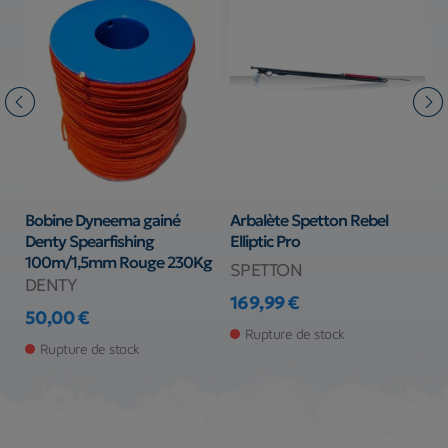
Bobine Dyneema gainé
Arbalète Spetton Rebel
A
Denty Spearfishing
Elliptic Pro
T
100m/1,5mm Rouge 230Kg
SPETTON
S
DENTY
169,99 €
3
50,00 €
Prix
Pr
Pr
Prix
Rupture de stock
Rupture de stock