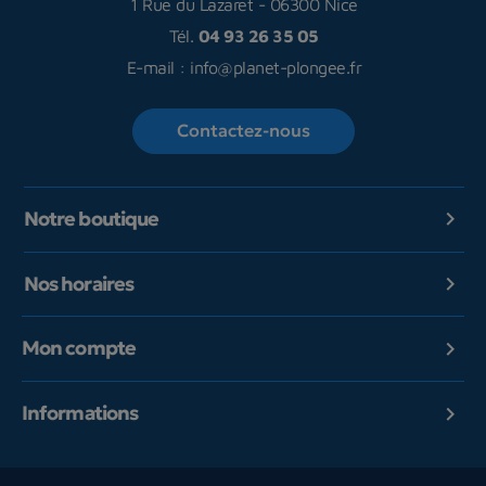
1 Rue du Lazaret
-
06300 Nice
Tél.
04 93 26 35 05
E-mail :
info@planet-plongee.fr
Contactez-nous
Notre boutique

Nos horaires

Mon compte

Informations
