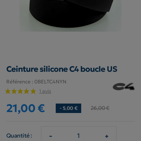
Ceinture silicone C4 boucle US
Référence :
0BELTC4NYN
1 avis
21,00 €
26,00 €
- 5,00 €
-
+
Quantité :