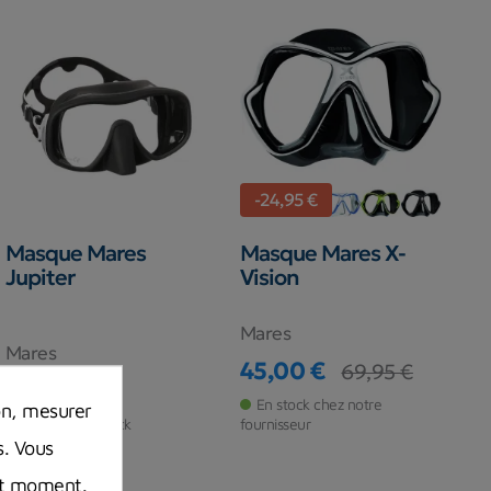
-24,95 €
Masque Mares
Masque Mares X-
Jupiter
Vision
Mares
Mares
45,00 €
69,95 €
Prix
Prix de base
54,95 €
Prix
En stock chez notre
on, mesurer
Rupture de stock
fournisseur
s. Vous
out moment.