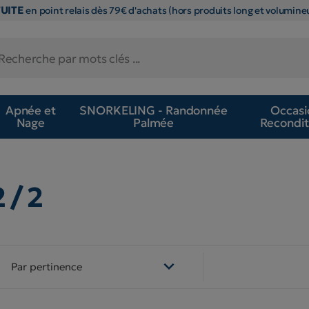
TUITE
en point relais dès 79€ d'achats (hors produits long et volumineu
Apnée et
SNORKELING - Randonnée
Occasi
Nage
Palmée
Recondit
2 / 2

Par pertinence