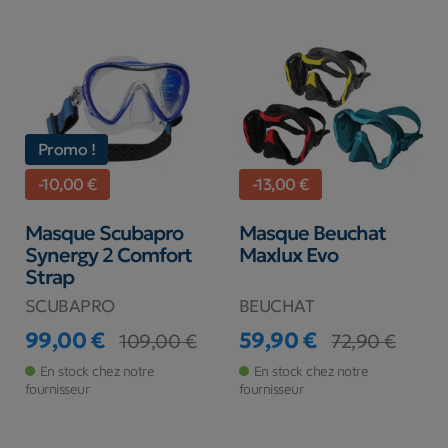
Promo !
-10,00 €
-13,00 €
Masque Scubapro
Masque Beuchat
Synergy 2 Comfort
Maxlux Evo
Strap
SCUBAPRO
BEUCHAT
99,00 €
59,90 €
109,00 €
72,90 €
Prix
Prix de base
Prix
Prix de base
En stock chez notre
En stock chez notre
fournisseur
fournisseur