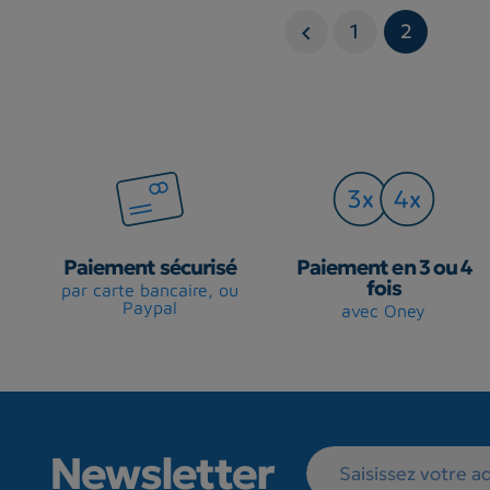
1
2

Paiement sécurisé
Paiement en 3 ou 4
fois
par carte bancaire, ou
Paypal
avec Oney
Newsletter