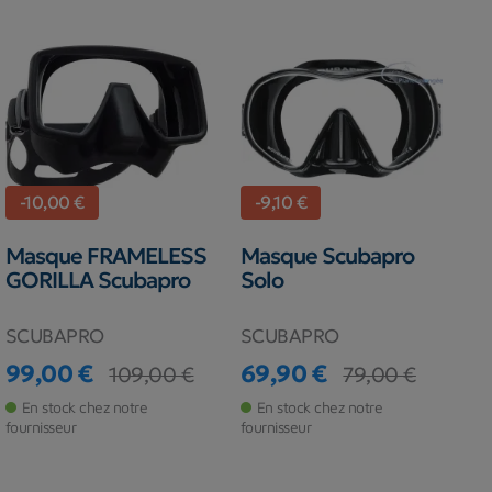
-10,00 €
-9,10 €
Masque FRAMELESS
Masque Scubapro
GORILLA Scubapro
Solo
SCUBAPRO
SCUBAPRO
99,00 €
69,90 €
109,00 €
79,00 €
Prix
Prix de base
Prix
Prix de base
En stock chez notre
En stock chez notre
fournisseur
fournisseur