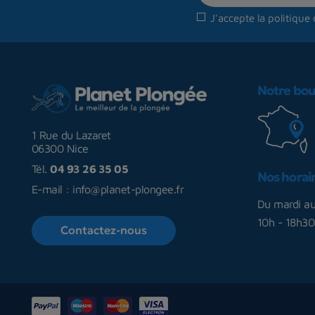
J'accepte la
politique 
Notre bou
1 Rue du Lazaret
06300 Nice
Tél.
04 93 26 35 05
Nos horai
E-mail :
info@planet-plongee.fr
Du mardi a
10h - 18h30
Contactez-nous