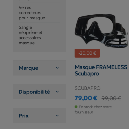
Verres
correcteurs
pour masque
Sangle
néoprène et
accessoires
masque
-20,00 €
Masque FRAMELESS
Marque

Scubapro
SCUBAPRO
Disponibilité

79,00 €
99,00 €
Prix
Prix de base
En stock chez notre
fournisseur
Prix
