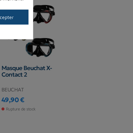
cepter
Masque Beuchat X-
Contact 2
BEUCHAT
49,90 €
Prix
Rupture de stock