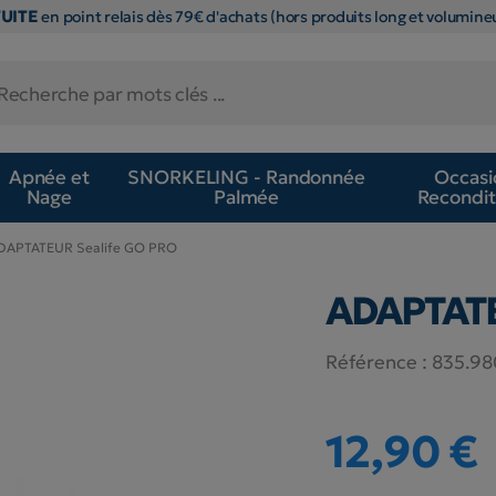
TUITE
en point relais dès 79€ d'achats (hors produits long et volumineu
Apnée et
SNORKELING - Randonnée
Occasi
Nage
Palmée
Recondit
DAPTATEUR Sealife GO PRO
ADAPTATE
Référence :
835.98
12,90 €