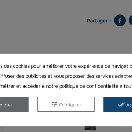
Partager :
Vous aimerez aussi
ns des cookies pour améliorer votre expérience de navigati
diffuser des publicités et vous proposer des services adapté
étrer et accéder à notre politique de confidentialité à t
tune
done_all
ejeter
Configurer
Ac