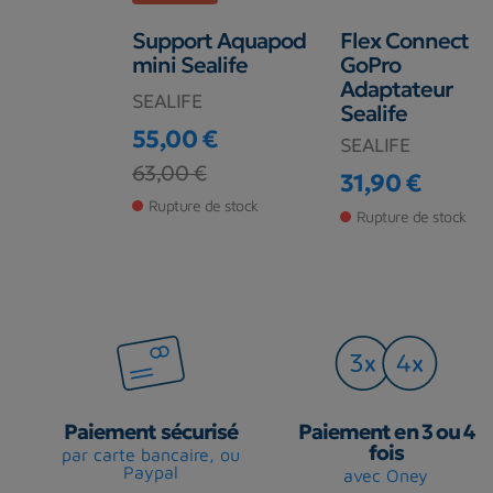
Support Aquapod
Flex Connect
mini Sealife
GoPro
Adaptateur
SEALIFE
Sealife
55,00 €
SEALIFE
Prix
Prix de base
63,00 €
31,90 €
Prix
Rupture de stock
Rupture de stock
Paiement sécurisé
Paiement en 3 ou 4
fois
par carte bancaire, ou
Paypal
avec Oney