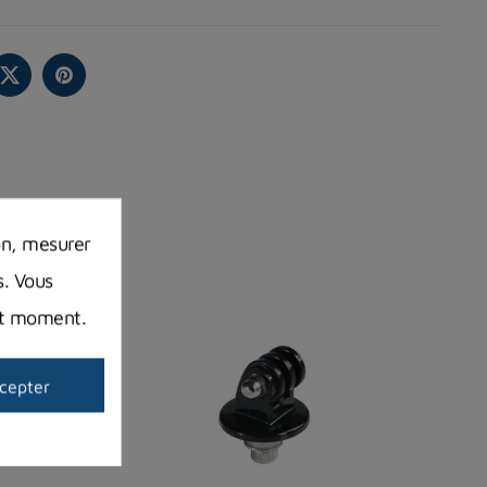
on, mesurer
s. Vous
out moment.
cepter