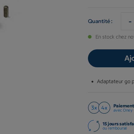
-
Quantité :
En stock chez not
Aj
Adaptateur go pr
Paiement 
avec Oney 
15 jours satisfa
ou remboursé