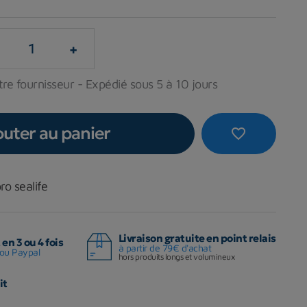
+
re fournisseur - Expédié sous 5 à 10 jours
outer au panier
favorite_border
o sealife
Livraison gratuite en point relais
en 3 ou 4 fois
à partir de 79€ d'achat
ou Paypal
hors produits longs et volumineux
it