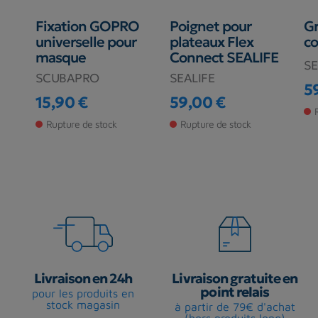
Fixation GOPRO
Poignet pour
Gr
universelle pour
plateaux Flex
co
masque
Connect SEALIFE
SE
SCUBAPRO
SEALIFE
5
Pr
15,90 €
59,00 €
Prix
Prix
Rupture de stock
Rupture de stock
Livraison en 24h
Livraison gratuite en
point relais
pour les produits en
stock magasin
à partir de 79€ d'achat
(hors produits long)