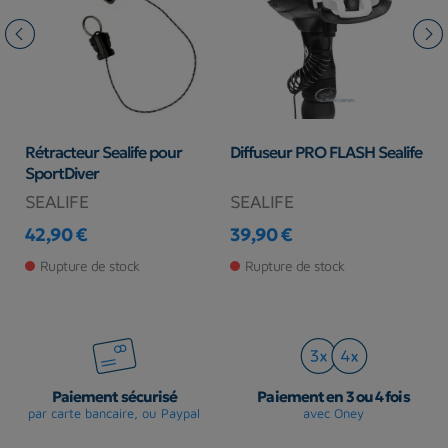
b
Rétracteur Sealife pour
Diffuseur PRO FLASH Sealife
Fi
SportDiver
M
SEALIFE
SEALIFE
S
42,90 €
39,90 €
2
Prix
Prix
Pr
Rupture de stock
Rupture de stock
Paiement sécurisé
Paiement en 3 ou 4 fois
par carte bancaire, ou Paypal
avec Oney