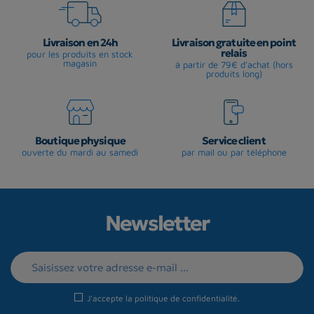
Livraison en 24h
Livraison gratuite en point
relais
pour les produits en stock
magasin
à partir de 79€ d'achat (hors
produits long)
Boutique physique
Service client
ouverte du mardi au samedi
par mail ou par téléphone
Newsletter
J'accepte la
politique de confidentialité
.