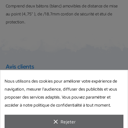
Comprend deux bâtons (blanc) amovibles de distance de mise
au point (4,75" ), de /18.7mm cordon de sécurité et étui de
protection.
Avis clients
Nous utilisons des cookies pour améliorer votre expérience de
navigation, mesurer l’audience, diffuser des publicités et vous
10
proposer des services adaptés. Vous pouvez paramétrer et
/10
accéder à notre politique de confidentialité à tout moment.
VOIR L'ATTESTATION
Basé sur 1 avis
Avis soumis à un contrôle
clear
Rejeter