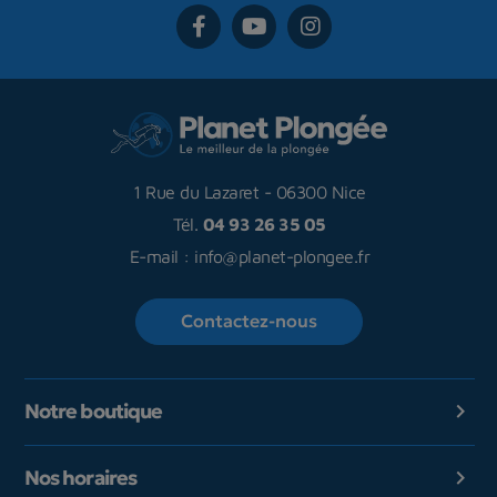
1 Rue du Lazaret
-
06300 Nice
Tél.
04 93 26 35 05
E-mail :
info@planet-plongee.fr
Contactez-nous
Notre boutique

Nos horaires
