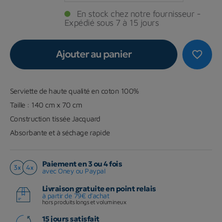
En stock chez notre fournisseur -
Expédié sous 7 à 15 jours
Ajouter au panier
favorite_border
Serviette de haute qualité en coton 100%
Taille : 140 cm x 70 cm
Construction tissée Jacquard
Absorbante et à séchage rapide
Paiement en 3 ou 4 fois
avec Oney ou Paypal
Livraison gratuite en point relais
à partir de 79€ d'achat
hors produits longs et volumineux
15 jours satisfait