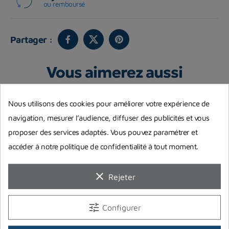
ou remboursé
Partager :
Vous aimerez aussi
Nous utilisons des cookies pour améliorer votre expérience de
navigation, mesurer l’audience, diffuser des publicités et vous
proposer des services adaptés. Vous pouvez paramétrer et
accéder à notre politique de confidentialité à tout moment.
clear
Rejeter
-8,96 €
tune
Configurer
Bouée Seac Hydra
Plomb brut 2 kg
P