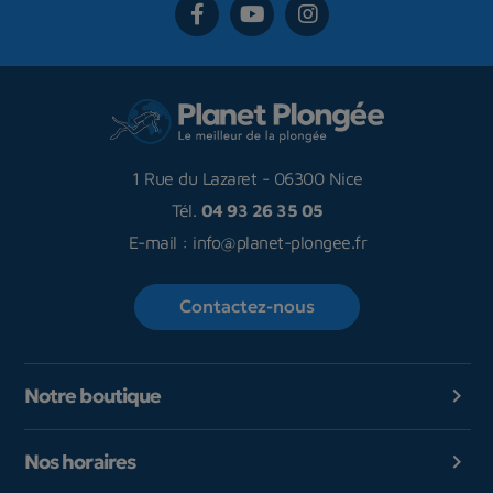
1 Rue du Lazaret
-
06300 Nice
Tél.
04 93 26 35 05
E-mail :
info@planet-plongee.fr
Contactez-nous
Notre boutique

Nos horaires
