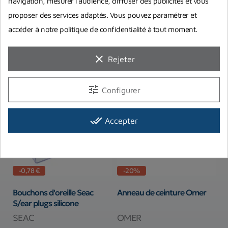
navigation, mesurer l’audience, diffuser des publicités et vous
proposer des services adaptés. Vous pouvez paramétrer et
accéder à notre politique de confidentialité à tout moment.
Vous aimerez aussi
clear
Rejeter
tune
Configurer
done_all
Accepter
-0,78 €
-20%
Bouchons d'oreille Seac
Anneau de ceinture Omer
L
S/ear plugs silicone
SEAC
OMER
S