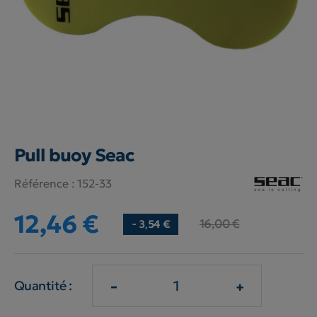
Pull buoy Seac
Référence :
152-33
12,46 €
16,00 €
- 3,54 €
-
+
Quantité :