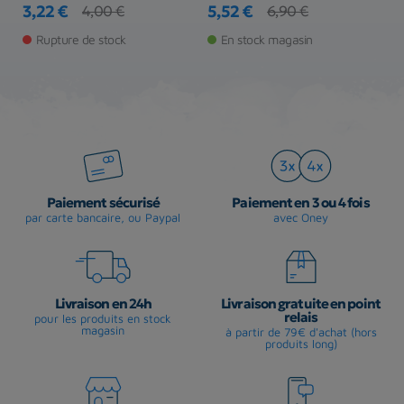
3,22 €
5,52 €
6
4,00 €
6,90 €
Prix
Prix de base
Prix
Prix de base
Pr
Pr
Rupture de stock
En stock magasin
Paiement sécurisé
Paiement en 3 ou 4 fois
par carte bancaire, ou Paypal
avec Oney
Livraison en 24h
Livraison gratuite en point
relais
pour les produits en stock
magasin
à partir de 79€ d'achat (hors
produits long)