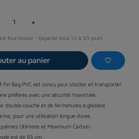
+
tre fournisseur - Expédié sous 10 à 30 jours
outer au panier
favorite_border
 Fin Bag PVC est conçu pour stocker et transporter
one préférés avec une sécurité maximale.
oir double couche et de fermetures à glissière
ine, pour une utilisation longue durée.
les palmes Utlimate et Maximum Carbon.
male est de
93 cm
.