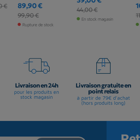
39,00 €
89,90 €
1
 €
Prix
Prix de base
44,00 €
Prix
Prix de base
Pr
Pr
99,90 €
11
En stock magasin
Rupture de stock
Livraison en 24h
Livraison gratuite en
point relais
pour les produits en
stock magasin
à partir de 79€ d'achat
(hors produits long)
Ret