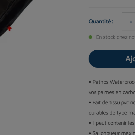
-
Quantité :
En stock chez no
Aj
•
Pathos Waterproof
vos palmes en carb
•
Fait de tissu pvc n
durables de type mar
•
Il peut contenir 
•
Sa longueur maxi