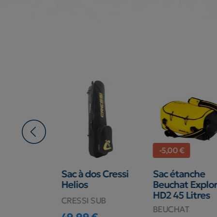
-5,00 €
os Cressi
Sac à dos Cressi
Sac étanche
80 Litres
Helios
Beuchat Explor
HD2 45 Litres
SUB
CRESSI SUB
BEUCHAT