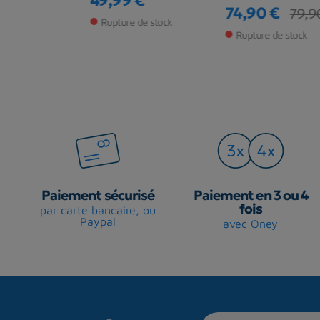
€
49,99 €
Prix
74,90 €
79,90
Prix
Prix de base
de stock
Rupture de stock
Rupture de stock
Paiement sécurisé
Paiement en 3 ou 4
fois
par carte bancaire, ou
Paypal
avec Oney