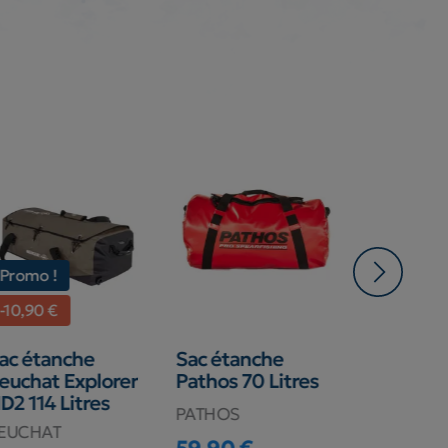
Promo !
-10,90 €
c étanche
Sac étanche
Banane é
uchat Explorer
Pathos 70 Litres
Zulupack 
2 114 Litres
PATHOS
Zulupack
EUCHAT