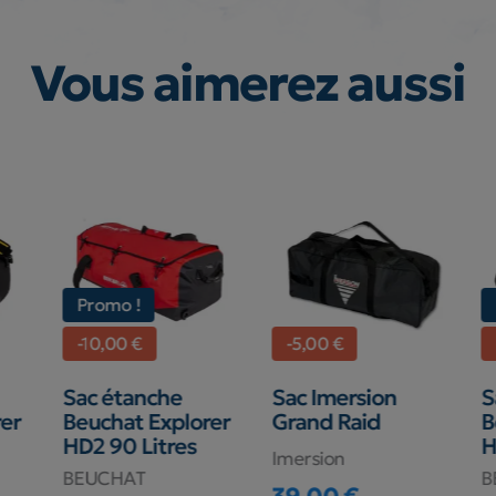
Vous aimerez aussi
Promo !
-10,00 €
-5,00 €
Sac étanche
Sac Imersion
Sa
er
Beuchat Explorer
Grand Raid
Be
HD2 90 Litres
HD
Imersion
BEUCHAT
B