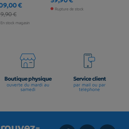
59,90 €
39,90 €
Prix
Prix
09,00 €
Rupture de stock
En stock ma
ix
ix de base
9,90 €
En stock magasin
Boutique physique
Service client
ouverte du mardi au
par mail ou par
samedi
téléphone
rouvez-