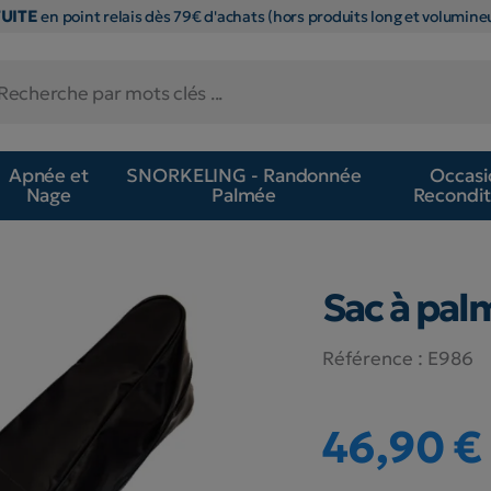
TUITE
en point relais dès 79€ d'achats (hors produits long et volumineu
Apnée et
SNORKELING - Randonnée
Occasi
Nage
Palmée
Recondit
Sac à pal
Référence :
E986
46,90 €