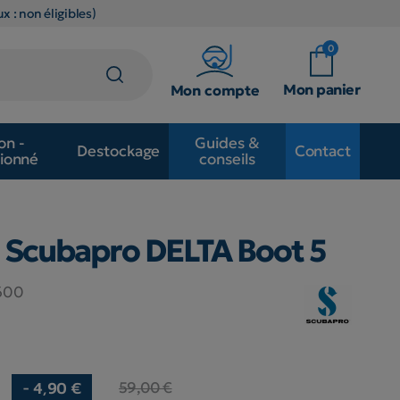
x : non éligibles)
0
Mon panier
Mon compte
on -
Guides &
Destockage
Contact
ionné
conseils
s Scubapro DELTA Boot 5
.600
59,00 €
- 4,90 €