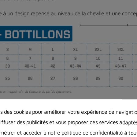
e
à
un
design
repensé
au
niveau
de la cheville et une conc
ns des cookies pour améliorer votre expérience de navigati
diffuser des publicités et vous proposer des services adapté
étrer et accéder à notre politique de confidentialité à t