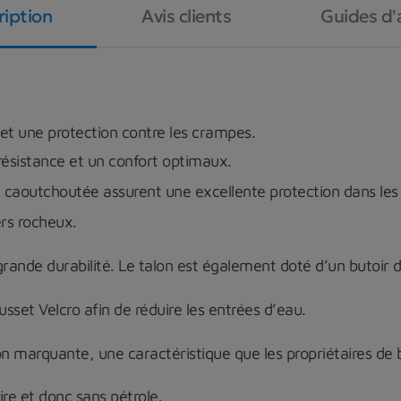
ription
Avis clients
Guides d'
et une protection contre les crampes.
ésistance et un confort
optimaux.
re caoutchoutée assurent
une
excellente
protection
dans
les
ers
rocheux.
grande durabilité. Le talon est également doté d’un butoir 
usset Velcro afin de réduire
les
entrées
d’eau.
n marquante, une caractéristique que les propriétaires de
ire et donc sans
pétrole.