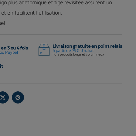
gn plus anatomique et tige revisitée assurent un
t en facilitent l’utilisation.
uel
Livraison gratuite en point relais
en 3 ou 4 fois
à partir de 79€ d'achat
ou Paypal
hors produits longs et volumineux
it