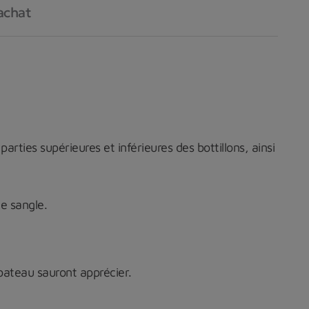
achat
parties
supérieures
et
inférieures
des
bottillons,
ainsi
de
sangle.
 bateau sauront
apprécier.