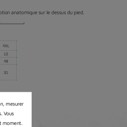
eption anatomique sur le dessus du
pied.
on, mesurer
s. Vous
out moment.