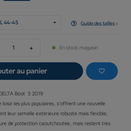
Guide des tailles
+
En stock magasin
outer au panier
favorite_border
o DELTA Boot 5 2019
 loisir les plus populaires, s’offrent une nouvelle
ent leur semelle extérieure robuste mais flexible,
ture de protection caoutchoutée, mais restent très