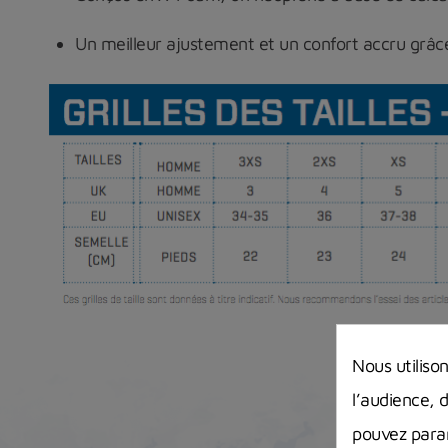
Un
meilleur
ajustement
et
un
confort
accru
grâc
Nous utiliso
l’audience, 
pouvez param