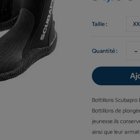
Taille :
-
Quantité :
Aj
Bottillons Scubapr
Bottillons de plongée
jeunesse.
Ils conserv
ainsi que leur arma