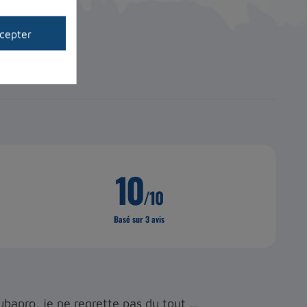
cepter
achat
10
/10
Basé sur 3 avis
ubapro, je ne regrette pas du tout …