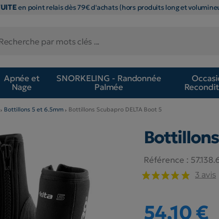
TUITE
en point relais dès 79€ d'achats (hors produits long et volumineu
Apnée et
SNORKELING - Randonnée
Occasi
Nage
Palmée
Recondit
Bottillons 5 et 6.5mm
Bottillons Scubapro DELTA Boot 5
Bottillon
Référence :
57.138
3 avis
54,10 €