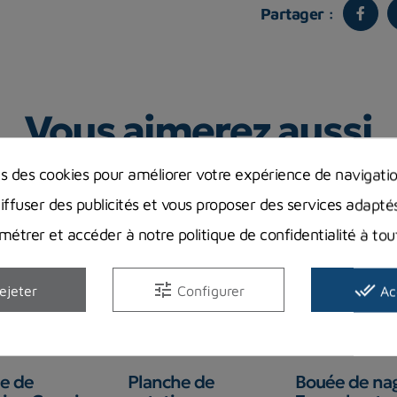
Partager :
Vous aimerez aussi
ns des cookies pour améliorer votre expérience de navigati
diffuser des publicités et vous proposer des services adapté
étrer et accéder à notre politique de confidentialité à t
tune
done_all
ejeter
Configurer
Ac
Promo !
00 €
-25%
-6,05 €
e de
Planche de
Bouée de na