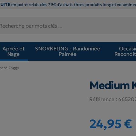
TUITE
en point relais dès 79€ d'achats (hors produits long et volumineu
Apnée et
SNORKELING - Randonnée
Occasi
Nage
Palmée
Recondit
oard Zoggs
Medium K
Référence :
46520
24,95 €