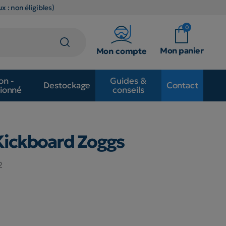
x : non éligibles)
0
Mon panier
Mon compte
on -
Guides &
Destockage
Contact
ionné
conseils
ickboard Zoggs
2