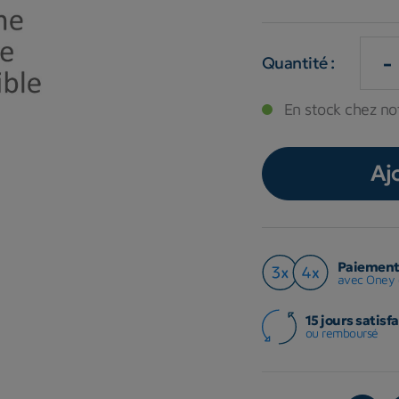
-
Quantité :
En stock chez not
Aj
Paiement 
avec Oney 
15 jours satisfa
ou remboursé