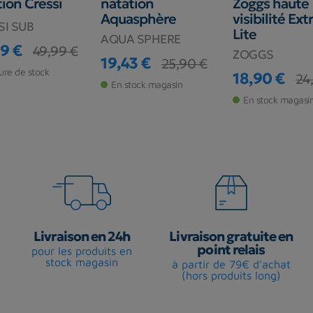
tion Cressi
natation
Zoggs haute
Aquasphère
visibilité Ext
SI SUB
Lite
AQUA SPHERE
9 €
49,99 €
ZOGGS
de base
19,43 €
25,90 €
Prix
Prix de base
ure de stock
18,90 €
24
En stock magasin
Prix
Prix de base
En stock magasi
Livraison en 24h
Livraison gratuite en
point relais
pour les produits en
stock magasin
à partir de 79€ d'achat
(hors produits long)