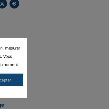
on, mesurer
s. Vous
out moment.
cepter
ge