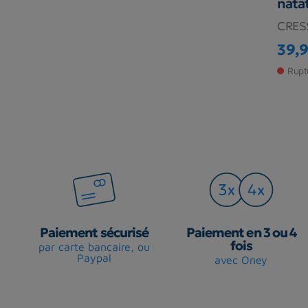
nata
CRES
39,9
Prix
Prix 
Rupt
Paiement sécurisé
Paiement en 3 ou 4
fois
par carte bancaire, ou
Paypal
avec Oney