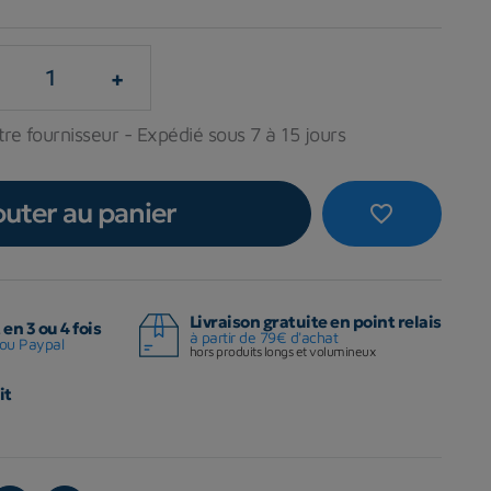
+
re fournisseur - Expédié sous 7 à 15 jours
outer au panier
favorite_border
Livraison gratuite en point relais
en 3 ou 4 fois
à partir de 79€ d'achat
ou Paypal
hors produits longs et volumineux
it