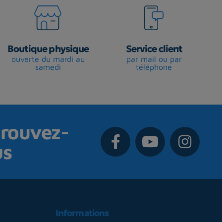
Boutique physique
Service client
ouverte du mardi au
par mail ou par
samedi
téléphone
rouvez-
us
Informations