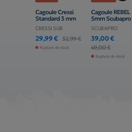
e Mares
Cagoule Cressi
Cagoule REBEL
n Fit
Standard 3 mm
5mm Scubapro
CRESSI SUB
SCUBAPRO
29,99 €
39,00 €
32,99 €
Prix
Prix de base
€
54,95 €
Prix
Prix de base
49,00 €
base
Rupture de stock
de stock
Rupture de stock