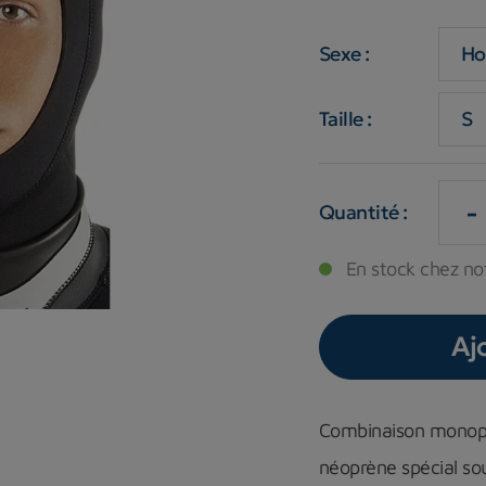
Sexe :
Taille :
-
Quantité :
En stock chez not
Aj
Combinaison monopiè
néoprène spécial so