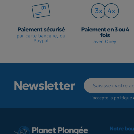
Paiement sécurisé
Paiement en 3 ou 4
fois
par carte bancaire, ou
Paypal
avec Oney
Newsletter
J'accepte la
politique 
Notre bou