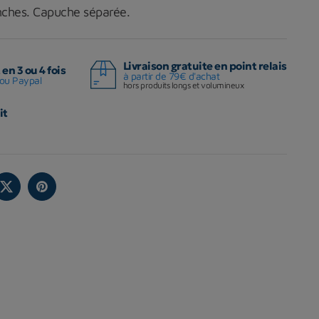
anches. Capuche séparée.
Livraison gratuite en point relais
en 3 ou 4 fois
à partir de 79€ d'achat
ou Paypal
hors produits longs et volumineux
it