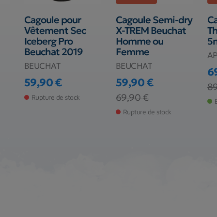
Cagoule pour
Cagoule Semi-dry
C
Vêtement Sec
X-TREM Beuchat
T
Iceberg Pro
Homme ou
5
Beuchat 2019
Femme
A
BEUCHAT
BEUCHAT
6
59,90 €
59,90 €
Pr
Pr
89
Prix
Prix
Prix de base
69,90 €
Rupture de stock
Rupture de stock