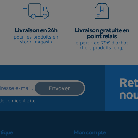
Livraison en 24h
Livraison gratuite en
point relais
pour les produits en
stock magasin
à partir de 79€ d'achat
(hors produits long)
Ret
no
de confidentialité
.
tique
Mon compte