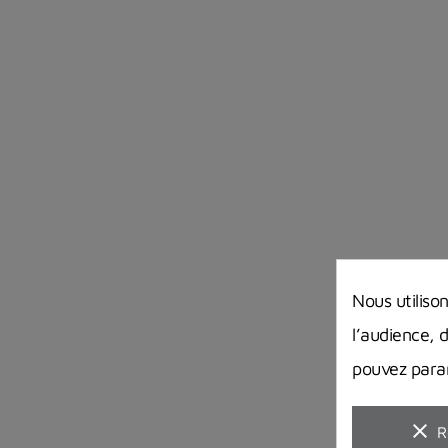
Nous utiliso
l’audience, 
pouvez param
clear
R