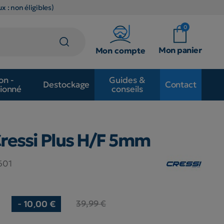
x : non éligibles)
0
Mon panier
Mon compte
on -
Guides &
Destockage
Contact
ionné
conseils
ressi Plus H/F 5mm
601
39,99 €
- 10,00 €