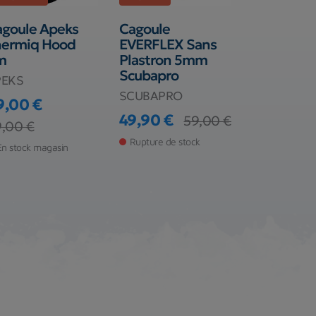
agoule Apeks
Cagoule
Cagoule S
hermiq Hood
EVERFLEX Sans
Standard
m
Plastron 5mm
SEAC
Scubapro
PEKS
32,00 €
SCUBAPRO
9,00 €
Prix
Prix de ba
38,00 €
49,90 €
59,00 €
ix
ix de base
,00 €
Prix
Prix de base
Rupture de s
Rupture de stock
En stock magasin