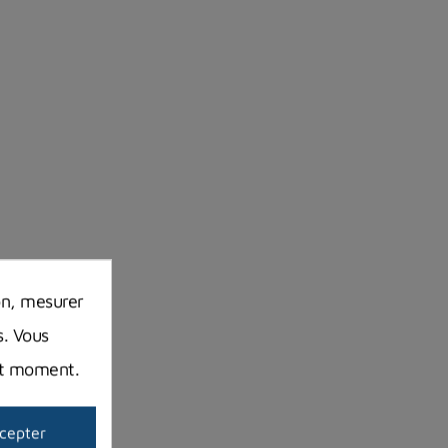
on, mesurer
s. Vous
out moment.
cepter