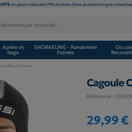
TUITE
en point relais dès 79€ d'achats (hors produits long et volumineu
Apnée et
SNORKELING - Randonnée
Occasi
Nage
Palmée
Recondit
ressi Plus H/F 5mm
Cagoule C
Référence :
LS550
29,99 €