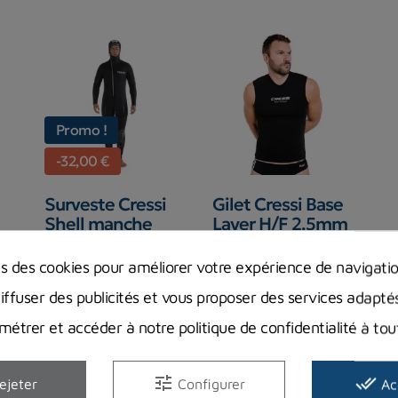
Promo !
-32,00 €
Surveste Cressi
Gilet Cressi Base
Shell manche
Layer H/F 2.5mm
courte
CRESSI SUB
ns des cookies pour améliorer votre expérience de navigati
CRESSI SUB
69,99 €
Prix
128,00 €
diffuser des publicités et vous proposer des services adapté
En stock magasin
Prix
Prix de base
160,00 €
étrer et accéder à notre politique de confidentialité à t
En stock magasin
tune
done_all
ejeter
Configurer
Ac