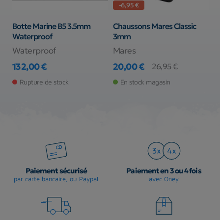
-6,95 €
Botte Marine B5 3.5mm
Chaussons Mares Classic
C
Waterproof
3mm
p
Waterproof
Mares
C
132,00 €
20,00 €
1
26,95 €
Prix
Prix
Prix de base
Pr
Pr
Rupture de stock
En stock magasin
Paiement sécurisé
Paiement en 3 ou 4 fois
par carte bancaire, ou Paypal
avec Oney