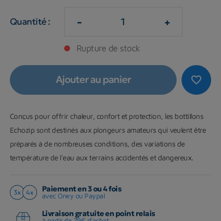
-
+
Quantité :
Rupture de stock
Ajouter au panier
favorite_border
Conçus pour offrir chaleur, confort et protection, les bottillons
Echozip sont destinés aux plongeurs amateurs qui veulent être
préparés à de nombreuses conditions, des variations de
température de l'eau aux terrains accidentés et dangereux.
Paiement en 3 ou 4 fois
avec Oney ou Paypal
Livraison gratuite en point relais
à partir de 79€ d'achat