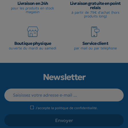
Livraison en 24h
Livraison gratuite en point
relais
pour les produits en stock
magasin
à partir de 79€ d'achat (hors
produits long)
Boutique physique
Service client
ouverte du mardi au samedi
par mail ou par téléphone
Newsletter
J'accepte la
politique de confidentialité
.