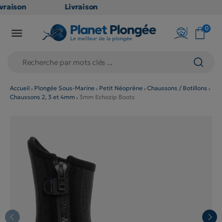
vraison
Livraison
ATUITE
GRATUITE
0

point
en point
ais dès
relais dès
€
79€
achats
d'achats
rs
(hors
Accueil
Plongée Sous-Marine
Petit Néoprène
Chaussons / Botillons
Chaussons 2, 3 et 4mm
3mm Echozip Boots
oduits
produits
g et
long et
lumineux
volumineux
on
: non
gibles)
éligibles)