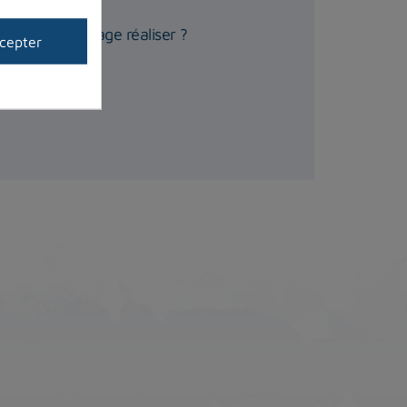
 tests de lestage réaliser ?
cepter