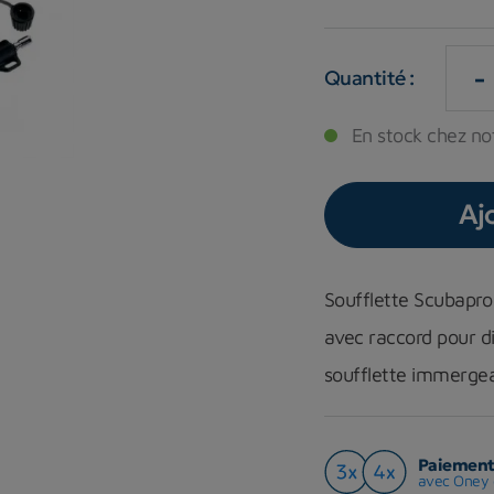
-
Quantité :
En stock chez not
Aj
Soufflette Scubapr
avec raccord pour d
soufflette immerge
Paiement 
avec Oney 