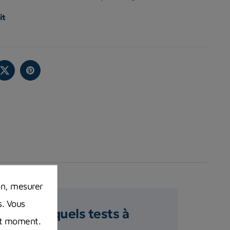
it
on, mesurer
s. Vous
marine : quels tests à
out moment.