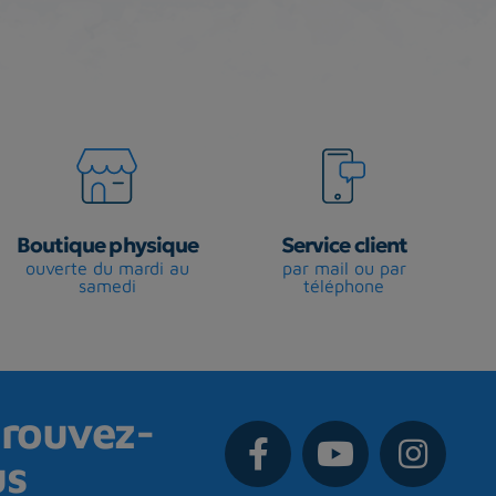
Boutique physique
Service client
ouverte du mardi au
par mail ou par
samedi
téléphone
rouvez-
us