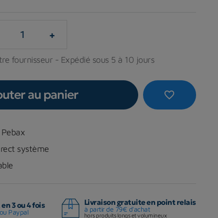
+
re fournisseur - Expédié sous 5 à 10 jours
outer au panier
favorite_border
o Pebax
irect système
able
Livraison gratuite en point relais
en 3 ou 4 fois
à partir de 79€ d'achat
ou Paypal
hors produits longs et volumineux