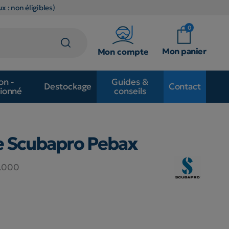
x : non éligibles)
0
Mon panier
Mon compte
on -
Guides &
Destockage
Contact
ionné
conseils
e Scubapro Pebax
8.000