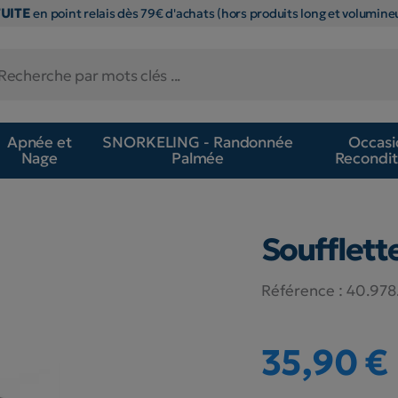
TUITE
en point relais dès 79€ d'achats (hors produits long et volumineu
Apnée et
SNORKELING - Randonnée
Occasi
Nage
Palmée
Recondit
Soufflett
Référence :
40.97
35,90 €