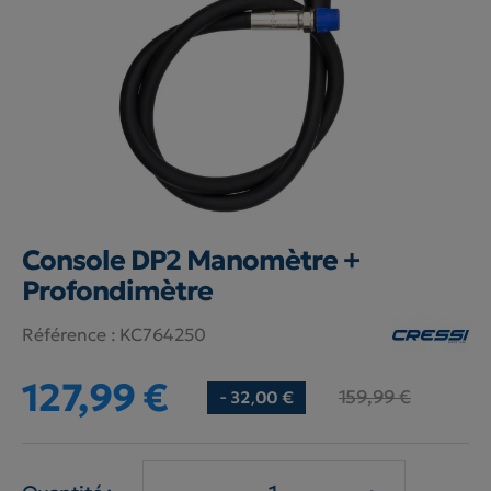
Console DP2 Manomètre +
Profondimètre
Référence :
KC764250
127,99 €
159,99 €
- 32,00 €