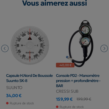
Vous aimerez aussi
-40,00 €
Capsule H.Nord De Boussole
Console PD2 - Manomètre
C
AR
Suunto SK-8
pression + profondimètre -
BAR
SUUNTO
C
CRESSI SUB
34,00 €
3
Prix
159,99 €
Pr
199,99 €
Prix
Prix de base
Rupture de stock
Rupture de stock