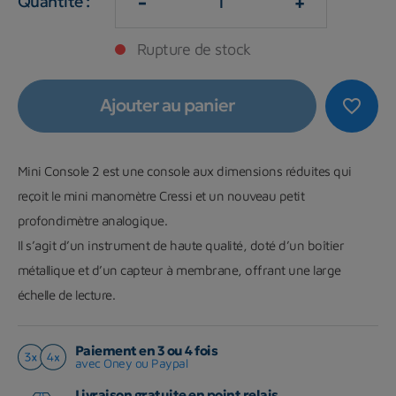
-
+
Quantité :
Rupture de stock
Ajouter au panier
favorite_border
Mini Console 2 est une console aux dimensions réduites qui
reçoit le
mini manomètre Cressi et un nouveau petit
profondimètre analogique.
Il s’agit d’un instrument de haute qualité, doté d’un
boîtier
métallique et d’un capteur à membrane
, offrant une large
échelle de lecture.
Paiement en 3 ou 4 fois
avec Oney ou Paypal
Livraison gratuite en point relais