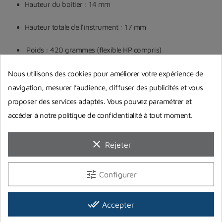
Hauteur du boîtier : 14 mm
Hauteur totale de l’instrument : 17 mm
Poids : 420 grammes (flexible HP compris)
Nous utilisons des cookies pour améliorer votre expérience de
navigation, mesurer l’audience, diffuser des publicités et vous
proposer des services adaptés. Vous pouvez paramétrer et
accéder à notre politique de confidentialité à tout moment.
Guides d'achat
clear
Rejeter
tune
Configurer
done_all
Accepter