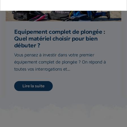
Equipement complet de plongée :
Quel matériel choisir pour bien
débuter ?
Vous pensez à investir dans votre premier
équipement complet de plongée ? On répond à
toutes vos interrogations et...
Lire la suite