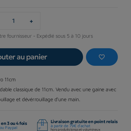
+
re fournisseur - Expédié sous 5 à 10 jours
outer au panier
favorite_border
ro 11cm
dable classique de 11cm. Vendu avec une gaine avec
illage et dévérrouillage d'une main.
Livraison gratuite en point relais
en 3 ou 4 fois
à partir de 79€ d'achat
ou Paypal
hors produits longs et volumineux