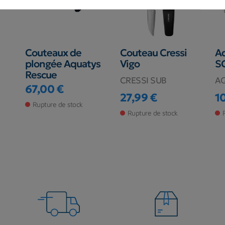
Couteaux de
Couteau Cressi
A
plongée Aquatys
Vigo
S
Rescue
CRESSI SUB
A
67,00 €
Prix
27,99 €
1
Prix
Pr
Rupture de stock
Rupture de stock