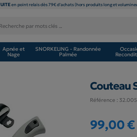
TUITE
en point relais dès 79€ d'achats (hors produits long et volumineu
Apnée et
SNORKELING - Randonnée
Occasi
Nage
Palmée
Recondit
Couteau 
Référence :
32.005
99,00 €