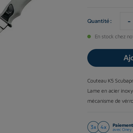
-
Quantité :
En stock chez not
Aj
Couteau K5 Scubap
Lame en acier inoxy
mécanisme de vérrou
Paiement 
avec Oney 