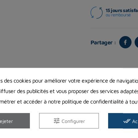
15 jours satisfa
ou remboursé
Partager :
Vous aimerez aussi
ns des cookies pour améliorer votre expérience de navigati
diffuser des publicités et vous proposer des services adapté
étrer et accéder à notre politique de confidentialité à t
tune
done_all
ejeter
Configurer
Ac