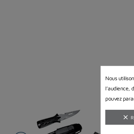
Nous utiliso
l’audience, 
pouvez param
clear
R