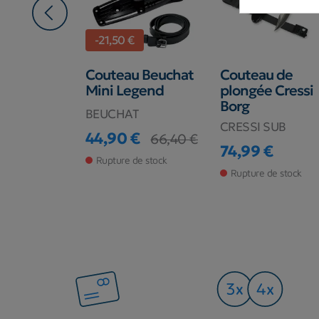
-21,50 €
 Cressi
Couteau Beuchat
Couteau de
SB
Mini Legend
plongée Cressi
Borg
SUB
BEUCHAT
CRESSI SUB
€
44,90 €
66,40 €
Prix
Prix de base
74,99 €
Prix
de stock
Rupture de stock
Rupture de stock