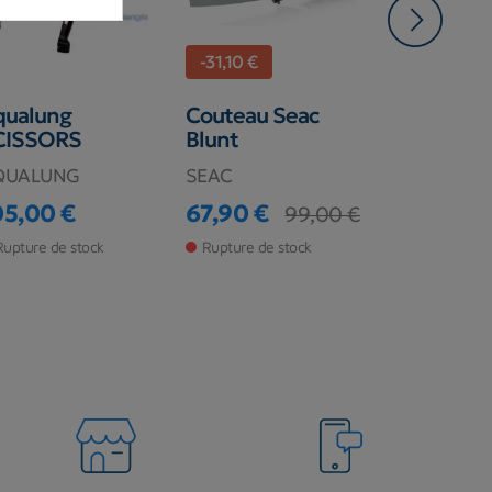
-31,10 €
qualung
Couteau Seac
Couteau 
CISSORS
Blunt
River Vict
Grand mo
QUALUNG
SEAC
85,00 €
Prix
05,00 €
67,90 €
99,00 €
ix
Prix
Prix de base
En stock ma
Rupture de stock
Rupture de stock