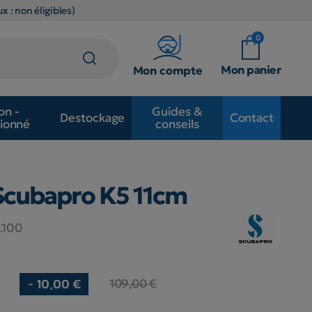
x : non éligibles)
0
Mon panier
Mon compte
on -
Guides &
Destockage
Contact
ionné
conseils
Scubapro K5 11cm
.100
109,00 €
- 10,00 €