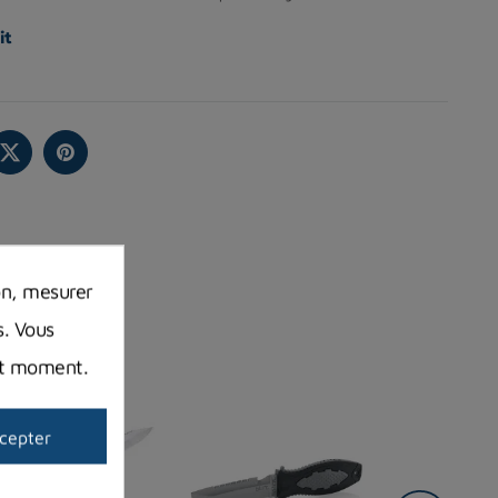
it
on, mesurer
s. Vous
out moment.
cepter