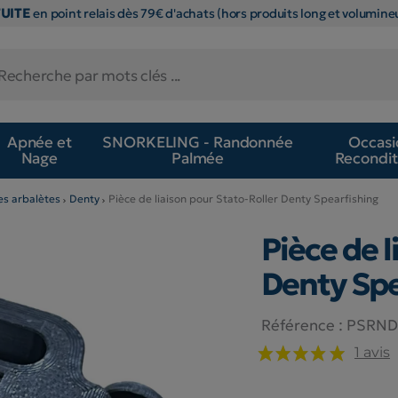
TUITE
en point relais dès 79€ d'achats (hors produits long et volumineu
Apnée et
SNORKELING - Randonnée
Occasi
Nage
Palmée
Recondit
es arbalètes
Denty
Pièce de liaison pour Stato-Roller Denty Spearfishing
Pièce de l
Denty Spe
Référence :
PSRND
1 avis