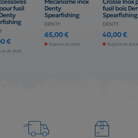
ccessoires
Mécanisme inox
Crosse Inox 
pour fusil
Denty
fusil bois De
 Denty
Spearfishing
Spearfishing
rfishing
DENTY
DENTY
Y
65,00 €
40,00 €
Prix
Prix
00 €
Rupture de stock
Rupture de stoc
ure de stock