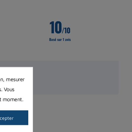
10
/10
Basé sur 1 avis
on, mesurer
s. Vous
out moment.
cepter