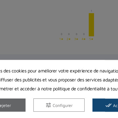
1
0
0
0
0
1★
2★
3★
4★
5★
ns des cookies pour améliorer votre expérience de navigati
diffuser des publicités et vous proposer des services adapté
étrer et accéder à notre politique de confidentialité à t
tune
done_all
ejeter
Configurer
Ac