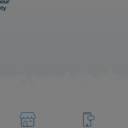
pour
nty
k