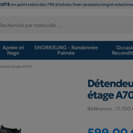
TUITE
en point relais dès 79€ d'achats (hors produits long et volumineu
Apnée et
SNORKELING - Randonnée
Occasi
Nage
Palmée
Recondit
uxième étage A700
Détendeu
étage A7
Référence :
11.700
599,00 