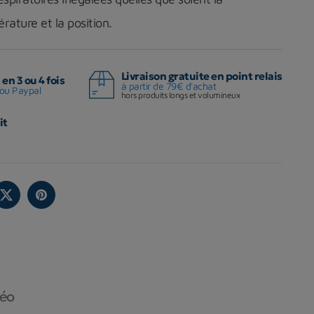
rature et la position.
Livraison gratuite en point relais
en 3 ou 4 fois
à partir de 79€ d'achat
ou Paypal
hors produits longs et volumineux
it
déo