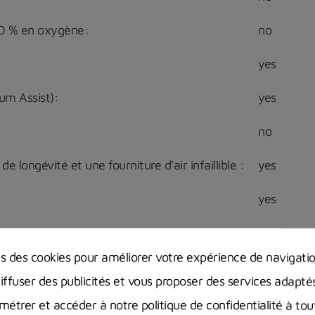
00 % en oxygène:
no
yes
uum Assist):
yes
no
e longévité et une fourniture d'air infaillible :
yes
yes
yes
ns des cookies pour améliorer votre expérience de navigati
no
diffuser des publicités et vous proposer des services adapté
té :
no
étrer et accéder à notre politique de confidentialité à t