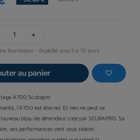
+
re fournisseur - Expédié sous 5 à 10 jours
outer au panier
favorite_border
Étage A700 Scubapro
ants, l’A700 est éternel. Et rien ne peut se
 nouveau bijou de détendeur créé par SCUBAPRO. Sa
ire, ses performances vont vous sidérer.
piratoires inégalées quelles que soient la