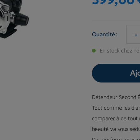
-
Quantité :
En stock chez not
Aj
Détendeur Second 
Tout comme les diam
comparer à ce tout
beauté va vous sédu
Des performances res