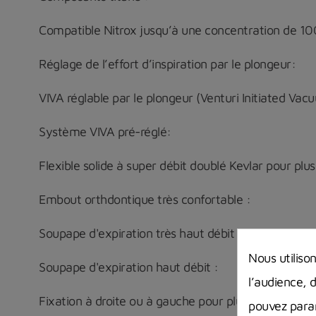
Compatible Nitrox jusqu’à une concentration de 1
Réglage de l’effort d’inspiration par le plongeur:
VIVA réglable par le plongeur (Venturi Initiated Vac
Système VIVA pré-réglé:
Flexible solide à super débit doublé Kevlar pour plus d
Embout orthdontique très confortable :
Soupape d'expiration très haut débit :
Nous utiliso
Soupape d'expiration haut débit :
l’audience, 
Fixation à droite ou à gauche pour plus de commodi
pouvez param