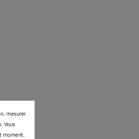
on, mesurer
s. Vous
out moment.