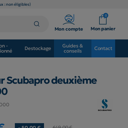
x : non éligibles)
0
Mon panier
Mon compte
on -
Guides &
Destockage
Contact
ionné
conseils
r Scubapro deuxième
00
.000
€
649,00 €
- 50,00 €