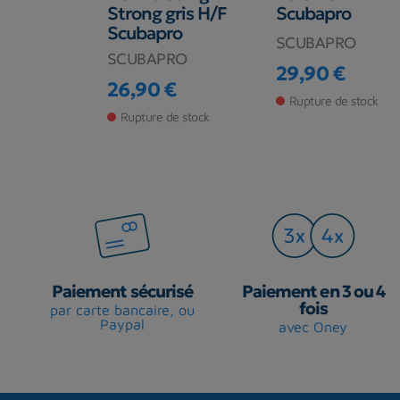
Strong gris H/F
Scubapro
Scubapro
RO
SCUBAPRO
SCUBAPRO
€
29,90 €
Prix
26,90 €
Prix
de stock
Rupture de stock
Rupture de stock
Paiement sécurisé
Paiement en 3 ou 4
fois
par carte bancaire, ou
Paypal
avec Oney