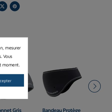
on, mesurer
s. Vous
out moment.
cepter
Promo !
nnet Gris
Bandeau Protège
Doudoune