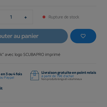
+
Rupture de stock
outer au panier
favorite_border
ck” avec logo SCUBAPRO imprimé
Livraison gratuite en point relais
en 3 ou 4 fois
à partir de 79€ d'achat
ou Paypal
hors produits longs et volumineux
it