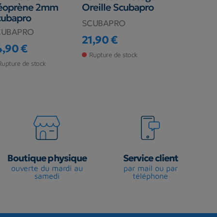
éoprène 2mm
Oreille Scubapro
manches 
cubapro
SCUBAPRO
BEUCHAT
CUBAPRO
21,90 €
109,90 €
Prix
Prix
4,90 €
ix
Rupture de stock
En stock ma
Rupture de stock
Boutique physique
Service client
ouverte du mardi au
par mail ou par
samedi
téléphone