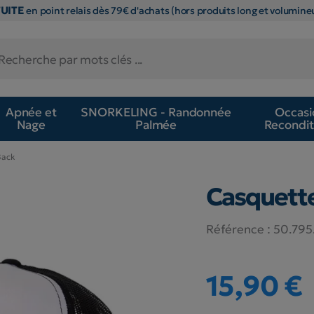
TUITE
en point relais dès 79€ d'achats (hors produits long et volumineu
Apnée et
SNORKELING - Randonnée
Occasi
Nage
Palmée
Recondit
Back
Casquett
Référence :
50.79
15,90 €