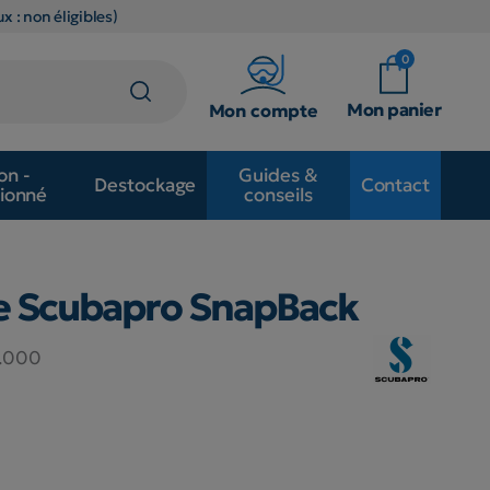
x : non éligibles)
0
Mon panier
Mon compte
on -
Guides &
Destockage
Contact
ionné
conseils
e Scubapro SnapBack
5.000