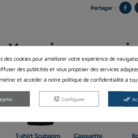
Partager :
Vous aimerez aussi
ns des cookies pour améliorer votre expérience de navigati
diffuser des publicités et vous proposer des services adapté
étrer et accéder à notre politique de confidentialité à t
tune
done_all
ejeter
Configurer
Ac
T-shirt Scubapro
Casquette
Bo