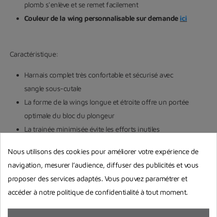
plomb s'enlève et se remet facilement
Couleur de la wing personnalisable sur demande
ici
Caractéristique:
Harnais complet très confortable et sécurisé avec
sangle sous-cutale
La forme de la wings longue et étroite offre un portée
optimale du bloc du plongeur
La trainée minimisée évite les efforts inutiles
Poches à plomb Halcyon (4,4 kg)
Nous utilisons des cookies pour améliorer votre expérience de
Le harnais ajustable permet un réglage adapté pour
navigation, mesurer l’audience, diffuser des publicités et vous
chaque plongeur, la stabilité du plongeur s'en trouve
proposer des services adaptés. Vous pouvez paramétrer et
améliorée
accéder à notre politique de confidentialité à tout moment.
La stabilité accrue du plongeur diminue la trainée en
encourageant une position rationalisée, cela permet