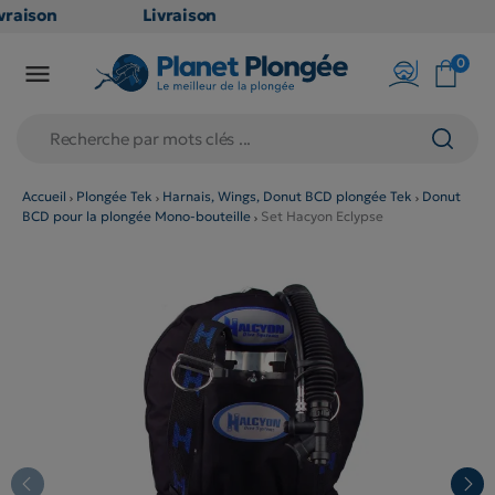
raison
Livraison
ATUITE
GRATUITE
0

point
en point
ais dès
relais dès
€
79€
chats
d'achats
rs
(hors
Accueil
Plongée Tek
Harnais, Wings, Donut BCD plongée Tek
Donut
BCD pour la plongée Mono-bouteille
Set Hacyon Eclypse
duits
produits
g et
long et
umineux
volumineux
on
: non
ibles)
éligibles)