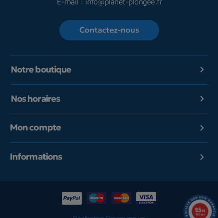
E-mail :
info@planet-plongee.fr
Contactez-nous
Notre boutique

Nos horaires

Mon compte

Informations

9.5
/10
1602 avis
Réalisation Dream me up