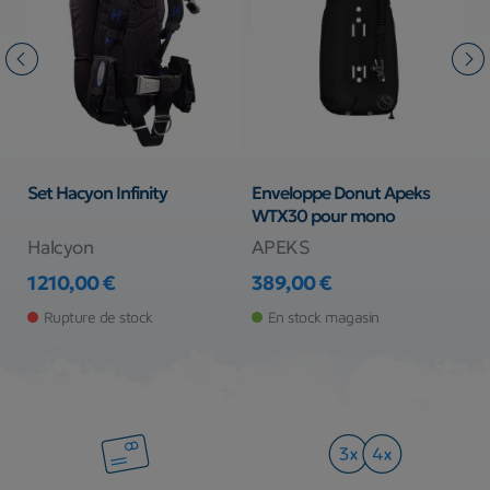
Set Hacyon Infinity
Enveloppe Donut Apeks
W
WTX30 pour mono
D
Halcyon
APEKS
X
1 210,00 €
389,00 €
5
Prix
Prix
Pr
Rupture de stock
En stock magasin