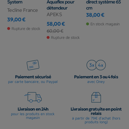
System
Aquaflex pour
direct système 65
S
détendeur
cm
Tecline France
S
APEKS
38,00 €
Prix
39,00 €
6
Prix
58,00 €
P
En stock magasin
k
Rupture de stock
Prix
Prix de base
60,00 €
Rupture de stock
Paiement sécurisé
Paiement en 3 ou 4 fois
par carte bancaire, ou Paypal
avec Oney
Livraison en 24h
Livraison gratuite en point
relais
pour les produits en stock
magasin
à partir de 79€ d'achat (hors
produits long)