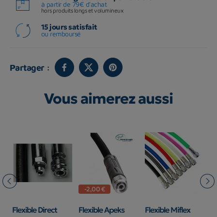
à partir de 79€ d'achat
hors produits longs et volumineux
15 jours satisfait
ou remboursé
Partager :
Vous aimerez aussi
-2,00 €
Flexible Direct
Flexible Apeks
Flexible Miflex
f