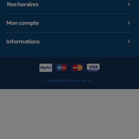
Nos horaires

Mon compte

Informations

Réalisation Dream me up