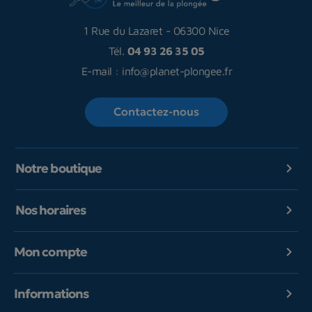
1 Rue du Lazaret
-
06300 Nice
Tél.
04 93 26 35 05
E-mail :
info@planet-plongee.fr
Contactez-nous
Notre boutique

Nos horaires

Mon compte

Informations
