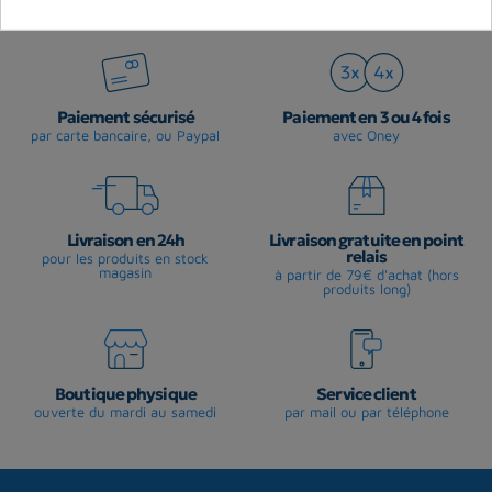
Paiement sécurisé
Paiement en 3 ou 4 fois
par carte bancaire, ou Paypal
avec Oney
Livraison en 24h
Livraison gratuite en point
relais
pour les produits en stock
magasin
à partir de 79€ d'achat (hors
produits long)
Boutique physique
Service client
ouverte du mardi au samedi
par mail ou par téléphone