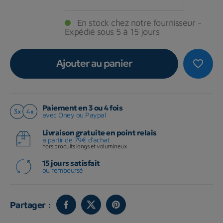
En stock chez notre fournisseur -
Expédié sous 5 à 15 jours
Ajouter au panier
favorite_border
Paiement en 3 ou 4 fois
avec Oney ou Paypal
Livraison gratuite en point relais
à partir de 79€ d'achat
hors produits longs et volumineux
15 jours satisfait
ou remboursé
Partager :