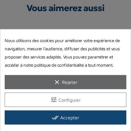
Vous aimerez aussi
Nous utilisons des cookies pour améliorer votre expérience de
navigation, mesurer l’audience, diffuser des publicités et vous
proposer des services adaptés. Vous pouvez paramétrer et
accéder à notre politique de confidentialité à tout moment.
clear
Rejeter
Purge X-deep pour wings
Boucle de ceinture Halcyon
Q
tune
Configurer
(partie supérieure)
XDEEP
Halcyon
X
done_all
Accepter
7,50 €
24,00 €
4
Prix
Prix
Pr
Rupture de stock
Rupture de stock