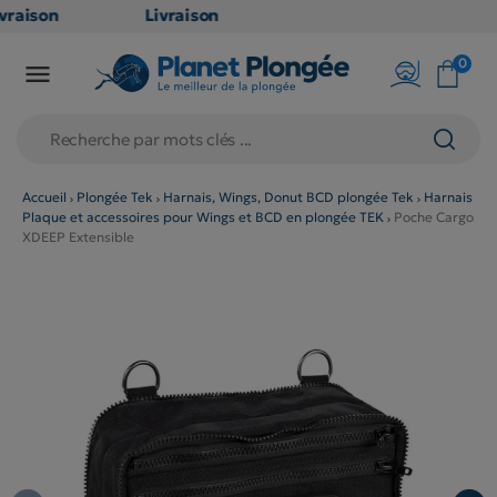
vraison
Livraison
ATUITE
GRATUITE
0

 point
en point
ais dès
relais dès
€
79€
achats
d'achats
ors
(hors
Accueil
Plongée Tek
Harnais, Wings, Donut BCD plongée Tek
Harnais
Plaque et accessoires pour Wings et BCD en plongée TEK
Poche Cargo
oduits
produits
XDEEP Extensible
g et
long et
lumineux
volumineux
non
: non
gibles)
éligibles)