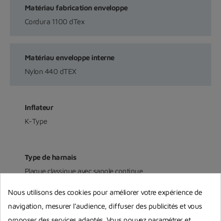
Matériau fabrication enveloppe
Cordura 1100 dTex
Matériau enveloppe interne
Nylon 440 dTEX
Inflateur
K-Type
Type de harnais
Plaque classique avec sangle continue
Nous utilisons des cookies pour améliorer votre expérience de
navigation, mesurer l’audience, diffuser des publicités et vous
Tailles du harnais
proposer des services adaptés. Vous pouvez paramétrer et
Harnais universel avec de nombreux réglages