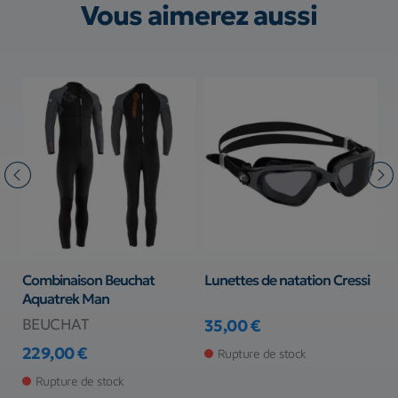
Vous aimerez aussi
Combinaison Beuchat
Lunettes de natation Cressi
S
Aquatrek Man
BEUCHAT
B
35,00 €
Prix
229,00 €
2
Rupture de stock
Prix
Pr
Rupture de stock