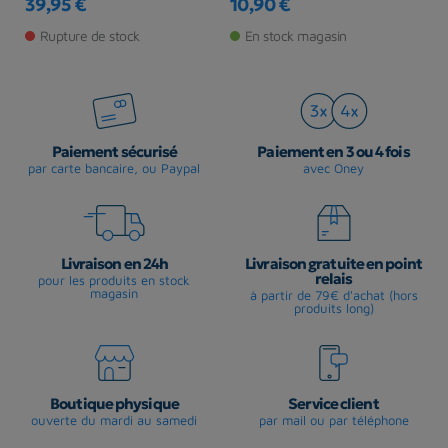
39,95 €
10,90 €
5
Prix
Prix
Pr
Rupture de stock
En stock magasin
Paiement sécurisé
Paiement en 3 ou 4 fois
par carte bancaire, ou Paypal
avec Oney
Livraison en 24h
Livraison gratuite en point
relais
pour les produits en stock
magasin
à partir de 79€ d'achat (hors
produits long)
Boutique physique
Service client
ouverte du mardi au samedi
par mail ou par téléphone