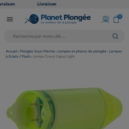
raison
Livraison
ATUITE
GRATUITE
0

point
en point
is dès
relais dès
€
79€
chats
d'achats
rs
(hors
Accueil
Plongée Sous-Marine
Lampes et phares de plongée
Lampes
à Eclats / Flash
Lampe Cressi Signal Light
duits
produits
g et
long et
umineux
volumineux
on
: non
ibles)
éligibles)