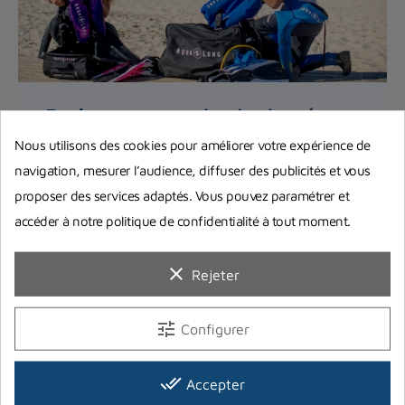
Equipement complet de plongée :
Quel matériel choisir pour bien
Nous utilisons des cookies pour améliorer votre expérience de
débuter ?
navigation, mesurer l’audience, diffuser des publicités et vous
Vous pensez à investir dans votre premier
proposer des services adaptés. Vous pouvez paramétrer et
équipement complet de plongée ? On répond à
accéder à notre politique de confidentialité à tout moment.
toutes vos interrogations et...
clear
Rejeter
Lire la suite
tune
Configurer
done_all
Accepter