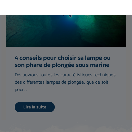
4 conseils pour choisir sa lampe ou
son phare de plongée sous marine
Découvrons toutes les caractéristiques techniques
des différentes lampes de plongée, que ce soit
pour...
Lire la suite