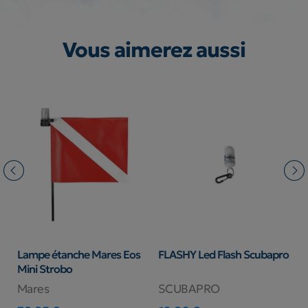
Vous aimerez aussi
Lampe étanche Mares Eos
FLASHY Led Flash Scubapro
F
Mini Strobo
Mares
SCUBAPRO
B