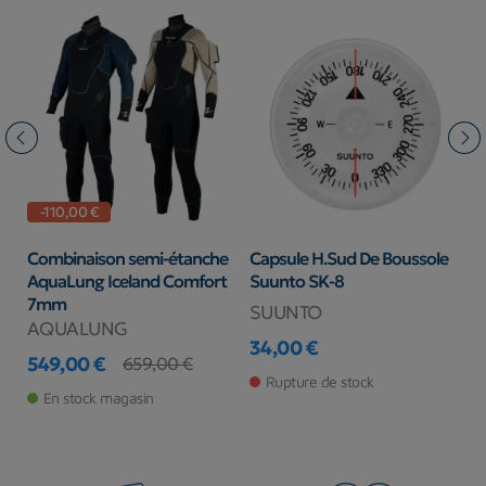
-110,00 €
Combinaison semi-étanche
Capsule H.Sud De Boussole
C
AquaLung Iceland Comfort
Suunto SK-8
A
7mm
B
SUUNTO
AQUALUNG
S
34,00 €
549,00 €
Prix
1
659,00 €
Prix
Prix de base
Pr
Rupture de stock
En stock magasin