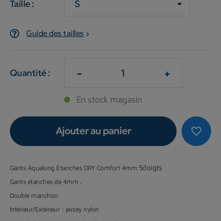
Taille :
Guide des tailles
-
+
Quantité :
En stock magasin
Ajouter au panier
favorite_border
5doigts
Gants Aqualung Etanches DRY Comfort 4mm
Gants étanches de 4mm .
Double manchon
Intérieur/
Extérieur
: jersey nylon