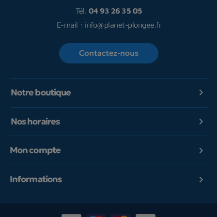
Tél.
04 93 26 35 05
E-mail :
info@planet-plongee.fr
Contactez-nous
Notre boutique

Nos horaires

Mon compte

Informations
