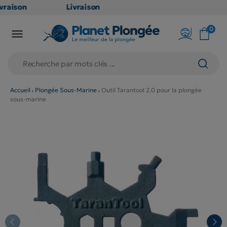
vraison
Livraison
ATUITE
GRATUITE
0

point
en point
ais dès
relais dès
€
79€
chats
d'achats
rs
(hors
Accueil
Plongée Sous-Marine
Outil Tarantool 2.0 pour la plongée
sous-marine
duits
produits
g et
long et
lumineux
volumineux
on
: non
gibles)
éligibles)