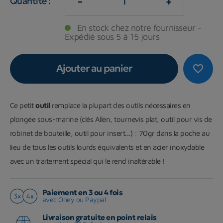
-
+
Quantité :
En stock chez notre fournisseur -
Expédié sous 5 à 15 jours
Ajouter au panier
favorite_border
Ce petit
outil
remplace la plupart des outils nécessaires en
plongée sous-marine (clés Allen, tournevis plat, outil pour vis de
robinet de bouteille, outil pour insert...) : 70gr dans la poche au
lieu de tous les outils lourds équivalents et en acier inoxydable
avec un traitement spécial qui le rend inaltérable !
Paiement en 3 ou 4 fois
avec Oney ou Paypal
Livraison gratuite en point relais