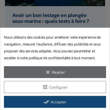
Avoir un bon lestage en plongée
sous-marine : quels tests à faire ?
Quel poids pour son lestage en plongée sous-
marine ? Quels tests de lestage réaliser ?
Nous utilisons des cookies pour améliorer votre expérience de
Retrouvez tous nos...
navigation, mesurer l’audience, diffuser des publicités et vous
proposer des services adaptés. Vous pouvez paramétrer et
Lire la suite
accéder à notre politique de confidentialité à tout moment.
clear
Rejeter
tune
Configurer
done_all
Accepter
Vous aimerez aussi