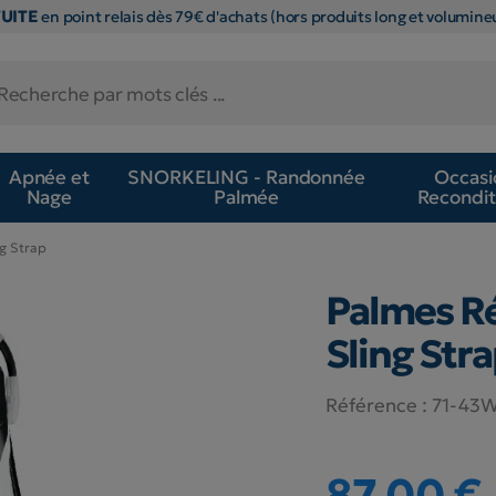
TUITE
en point relais dès 79€ d'achats (hors produits long et volumineu
Apnée et
SNORKELING - Randonnée
Occasi
Nage
Palmée
Recondit
ng Strap
Palmes Ré
Sling Str
Référence :
71-43W
87,00 €