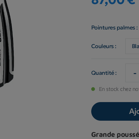
Pointures palmes :
Couleurs :
-
Quantité :
En stock chez not
Aj
Grande poussé