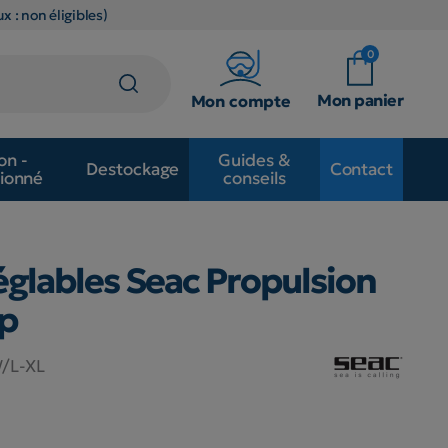
x : non éligibles)
0
Mon panier
Mon compte
on -
Guides &
Destockage
Contact
ionné
conseils
glables Seac Propulsion
ap
/L-XL