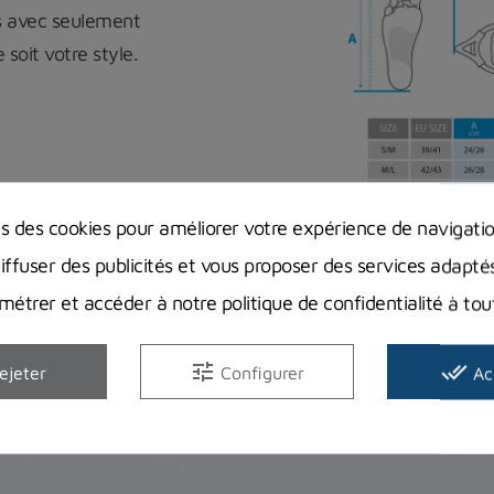
s avec seulement
soit votre style.
ns des cookies pour améliorer votre expérience de navigati
diffuser des publicités et vous proposer des services adapté
étrer et accéder à notre politique de confidentialité à t
tune
done_all
ejeter
Configurer
Ac