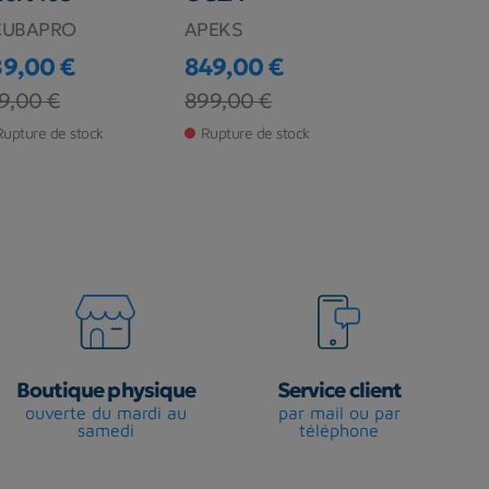
CUBAPRO
APEKS
SCUBAPRO
89,00 €
849,00 €
389,00 
ix
ix de base
Prix
Prix de base
Prix
Prix de ba
9,00 €
899,00 €
505,00 €
Rupture de stock
Rupture de stock
Rupture de s
Boutique physique
Service client
ouverte du mardi au
par mail ou par
samedi
téléphone