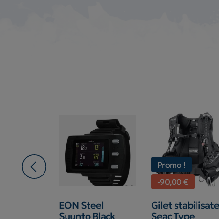
!
Promo !
€
-90,00 €
EON Steel
Gilet stabilisat
sateur
Suunto Black
Seac Type