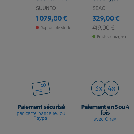
ng Axiom
SUUNTO
SEAC
e
1 079,00 €
329,00 €
UNG
Prix
Prix
Prix de base
419,00 €
Rupture de stock
 €
En stock magasin
base
€
 magasin
Paiement sécurisé
Paiement en 3 ou 4
fois
par carte bancaire, ou
Paypal
avec Oney