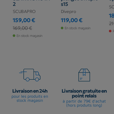
2
s15
S
SCUBAPRO
Divepro
1
159,00 €
119,00 €
Pr
Pr
21
Prix
Prix
Prix de base
169,00 €
En stock magasin
En stock magasin
Livraison en 24h
Livraison gratuite en
point relais
pour les produits en
stock magasin
à partir de 79€ d'achat
(hors produits long)