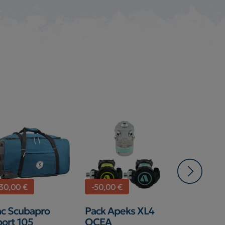
-30,00 €
-50,00 €
-116,00 €
c Scubapro
Pack Apeks XL4
Pack Scub
ort 105
OCEA
MK2 EVO 