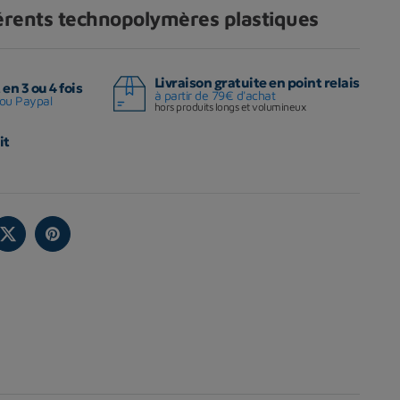
férents technopolymères plastiques
Livraison gratuite en point relais
en 3 ou 4 fois
à partir de 79€ d'achat
ou Paypal
hors produits longs et volumineux
it