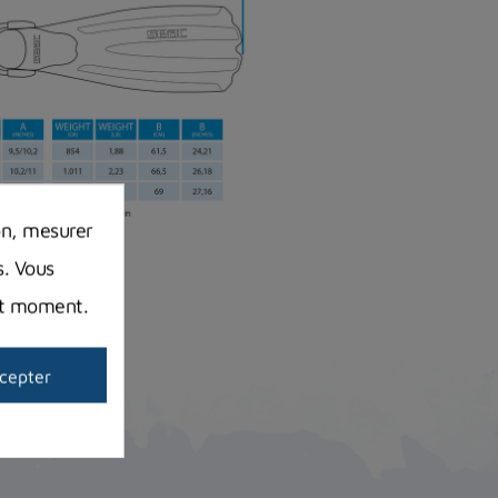
on, mesurer
s. Vous
out moment.
cepter