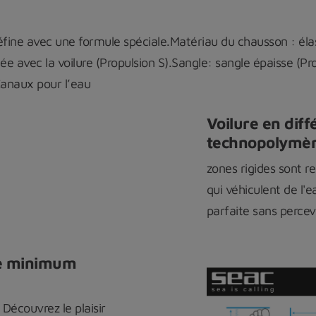
léfine avec une formule spéciale.Matériau du chausson : é
e avec la voilure (Propulsion S).Sangle: sangle épaisse (Pr
Canaux pour l’eau
Voilure en diff
technopolymèr
zones rigides sont re
qui véhiculent de l'e
parfaite sans perce
le minimum
| Découvrez le plaisir