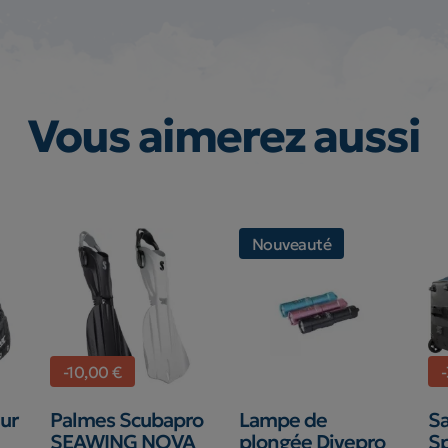
Vous aimerez aussi
Nouveauté
-10,00 €
eur
Palmes Scubapro
Lampe de
Sa
SEAWING NOVA
plongée Divepro
Sp