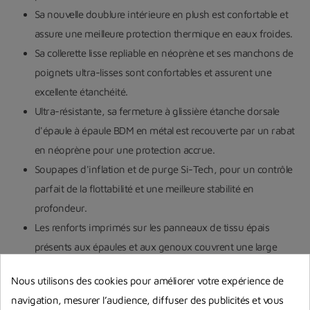
Sa nouvelle doublure intérieure en plush est confortable et
assure une meilleure protection thermique en eaux froides.
Sa collerette lisse repliable en néoprène et ses manchons de
poignets ultra-lisses sont confortables et assurent une
excellente étanchéité.
Ultra-résistante, sa fermeture à glissière étanche dorsale
d'épaule à épaule BDM en métal est recouverte par un rabat
en néoprène pour une protection accrue.
Soupapes d'inflation et de purge Si-Tech, pour un contrôle
parfait de la flottabilité et une meilleure stabilité en
profondeur.
Les renforts imprimés sur les panneaux de tissu épais
présents aux épaules et aux genoux couvrent une large
surface pour une protection optimale contre l'abrasion.
Nous utilisons des cookies pour améliorer votre expérience de
Ses chaussons en néoprène intégrés permettent de
navigation, mesurer l’audience, diffuser des publicités et vous
retourner complètement la combinaison pour le nettoyage