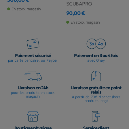
SCUBAPRO
Prix
1
En stock magasin
90,00 €
Pr
Prix
En stock magasin
Paiement sécurisé
Paiement en 3 ou 4 fois
par carte bancaire, ou Paypal
avec Oney
Livraison en 24h
Livraison gratuite en point
relais
pour les produits en stock
magasin
à partir de 79€ d'achat (hors
produits long)
Boutique physique
Service client