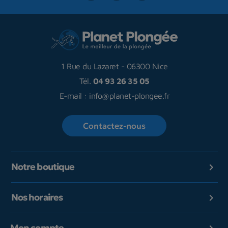
1 Rue du Lazaret
-
06300 Nice
Tél.
04 93 26 35 05
E-mail :
info@planet-plongee.fr
Contactez-nous
Notre boutique

Nos horaires

Mon compte