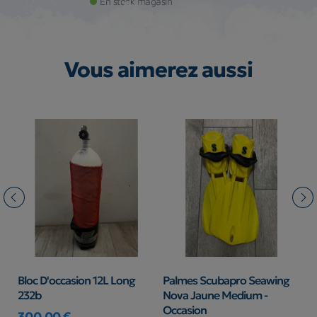
En stock magasin
Vous aimerez aussi
Bloc D'occasion 12L Long
Palmes Scubapro Seawing
C
232b
Nova Jaune Medium -
S
Occasion
S
300,00 €