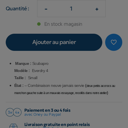
-
+
Quantité :
En stock magasin
Ajouter au panier
favorite_border
Marque :
Scubapro
Modèle :
Everdry 4
Taille :
Small
État :
– Combinaison neuve jamais servie
(
deux petits accrocs au
)
manchon gauche suite à un mauvais essayage, recollés dans notre atelier
Paiement en 3 ou 4 fois
avec Oney ou Paypal
Livraison gratuite en point relais