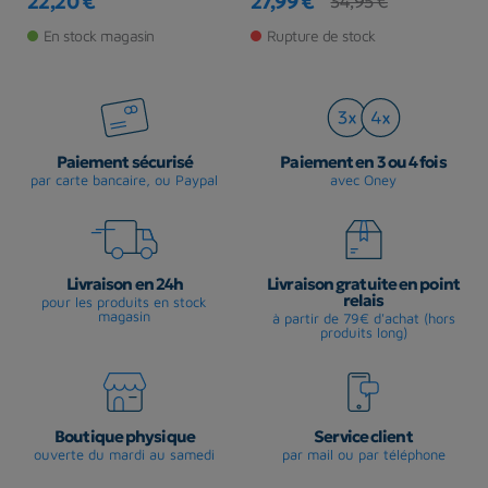
22,20 €
27,99 €
5
34,95 €
Prix
Prix
Prix de base
Pr
En stock magasin
Rupture de stock
Paiement sécurisé
Paiement en 3 ou 4 fois
par carte bancaire, ou Paypal
avec Oney
Livraison en 24h
Livraison gratuite en point
relais
pour les produits en stock
magasin
à partir de 79€ d'achat (hors
produits long)
Boutique physique
Service client
ouverte du mardi au samedi
par mail ou par téléphone