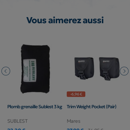
Vous aimerez aussi
-6,96 €
Plomb grenaille Sublest 3 kg
Trim Weight Pocket (Pair)
K
O
SUBLEST
Mares
S