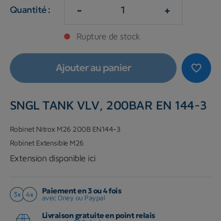
-
+
Quantité :
Rupture de stock
Ajouter au panier
favorite_border
SNGL TANK VLV, 200BAR EN 144-3
Robinet Nitrox M26 200B EN144-3
Robinet Extensible M26
Extension disponible ici
Paiement en 3 ou 4 fois
avec Oney ou Paypal
Livraison gratuite en point relais