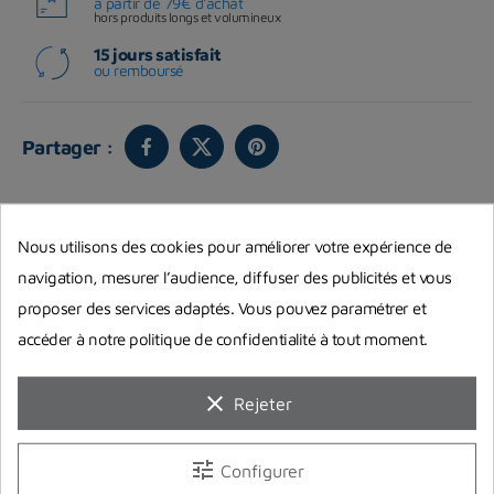
à partir de 79€ d'achat
hors produits longs et volumineux
15 jours satisfait
ou remboursé
Partager :
Vous aimerez aussi
Nous utilisons des cookies pour améliorer votre expérience de
navigation, mesurer l’audience, diffuser des publicités et vous
proposer des services adaptés. Vous pouvez paramétrer et
accéder à notre politique de confidentialité à tout moment.
clear
Rejeter
tune
Configurer