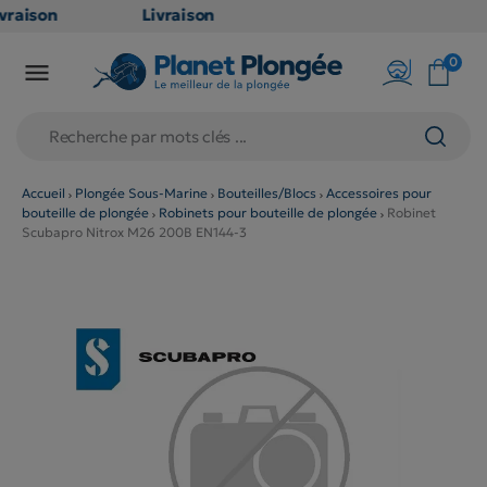
vraison
Livraison
ATUITE
GRATUITE
0

 point
en point
ais dès
relais dès
€
79€
achats
d'achats
ors
(hors
Accueil
Plongée Sous-Marine
Bouteilles/Blocs
Accessoires pour
bouteille de plongée
Robinets pour bouteille de plongée
Robinet
oduits
produits
Scubapro Nitrox M26 200B EN144-3
ng et
long et
lumineux
volumineux
non
: non
gibles)
éligibles)