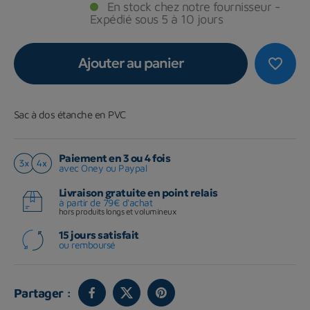
En stock chez notre fournisseur -
Expédié sous 5 à 10 jours
Ajouter au panier
favorite_border
Sac à dos étanche en PVC
Paiement en 3 ou 4 fois
avec Oney ou Paypal
Livraison gratuite en point relais
à partir de 79€ d'achat
hors produits longs et volumineux
15 jours satisfait
ou remboursé
Partager :