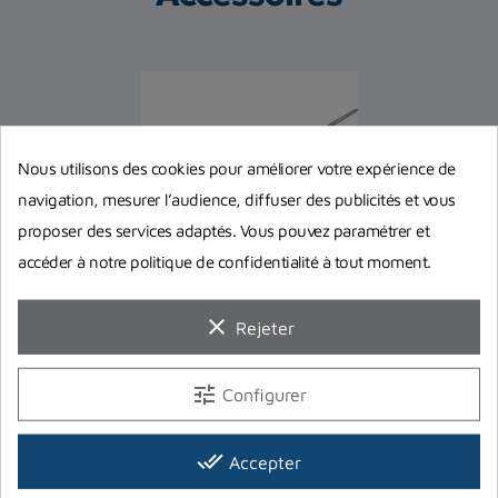
Nous utilisons des cookies pour améliorer votre expérience de
navigation, mesurer l’audience, diffuser des publicités et vous
proposer des services adaptés. Vous pouvez paramétrer et
accéder à notre politique de confidentialité à tout moment.
-30,00 €
clear
Arbalète Sigalsub Nemesis
Rejeter
Carbon Pro avec moulinet
SIGALSUB
tune
Configurer
309,90 €
339,90 €
Prix
Prix de base
En stock magasin
done_all
Accepter