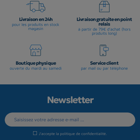
Livraison en 24h
Livraison gratuite en point
relais
pour les produits en stock
magasin
à partir de 79€ d'achat (hors
produits long)
Boutique physique
Service client
ouverte du mardi au samedi
par mail ou par téléphone
Newsletter
J'accepte la
politique de confidentialité
.