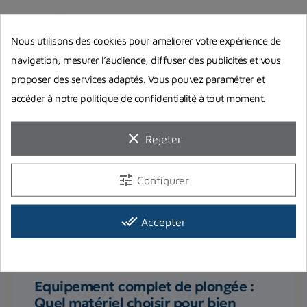
Nous utilisons des cookies pour améliorer votre expérience de
navigation, mesurer l’audience, diffuser des publicités et vous
Guides d'achat
proposer des services adaptés. Vous pouvez paramétrer et
accéder à notre politique de confidentialité à tout moment.
clear
Rejeter
tune
Configurer
done_all
Accepter
Equipement complet de plongée :
Quel matériel choisir pour bien