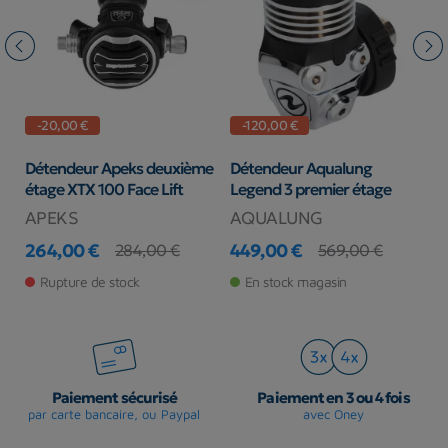
-20,00 €
-120,00 €
Détendeur Apeks deuxième
Détendeur Aqualung
D
étage XTX 100 Face Lift
Legend 3 premier étage
d
APEKS
AQUALUNG
T
264,00 €
449,00 €
1
284,00 €
569,00 €
Prix
Prix de base
Prix
Prix de base
Pr
Rupture de stock
En stock magasin
Paiement sécurisé
Paiement en 3 ou 4 fois
par carte bancaire, ou Paypal
avec Oney