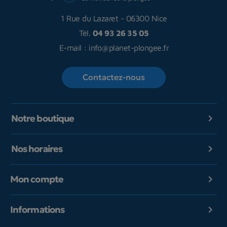
1 Rue du Lazaret
-
06300 Nice
Tél.
04 93 26 35 05
E-mail :
info@planet-plongee.fr
Contactez-nous
Notre boutique

Nos horaires

Mon compte

Informations
