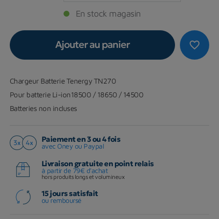
En stock magasin
Ajouter au panier
favorite_border
Chargeur Batterie Tenergy TN270
Pour batterie Li-ion18500 / 18650 / 14500
Batteries non incluses
Paiement en 3 ou 4 fois
avec Oney ou Paypal
Livraison gratuite en point relais
à partir de 79€ d'achat
hors produits longs et volumineux
15 jours satisfait
ou remboursé