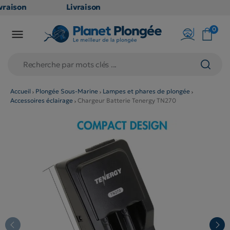
raison
Livraison
ATUITE
GRATUITE
0

point
en point
ais dès
relais dès
€
79€
chats
d'achats
rs
(hors
Accueil
Plongée Sous-Marine
Lampes et phares de plongée
Accessoires éclairage
Chargeur Batterie Tenergy TN270
duits
produits
g et
long et
umineux
volumineux
on
: non
ibles)
éligibles)