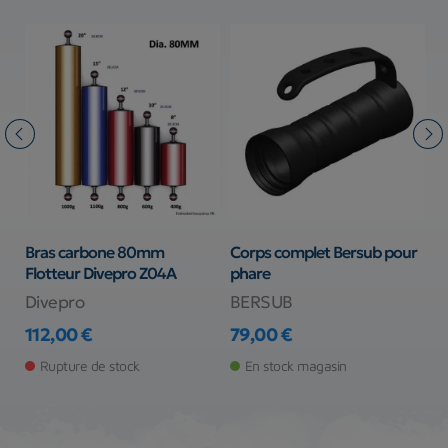
ur
Bras carbone 80mm
Corps complet Bersub pour
R
Flotteur Divepro Z04A
phare
Divepro
BERSUB
3
Pr
112,00 €
79,00 €
Prix
Prix
Rupture de stock
En stock magasin