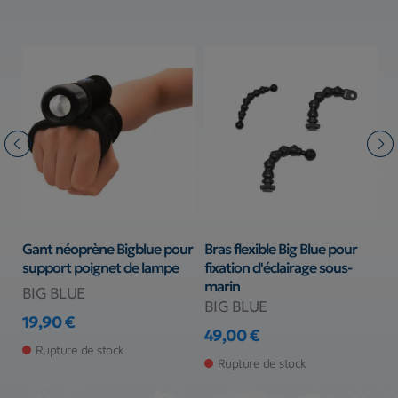
Gant néoprène Bigblue pour
Bras flexible Big Blue pour
Po
support poignet de lampe
fixation d'éclairage sous-
C
marin
BIG BLUE
S
BIG BLUE
19,90 €
6
Prix
49,00 €
Pr
Prix
Rupture de stock
Rupture de stock