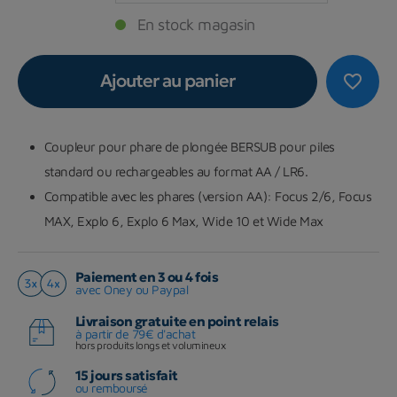
En stock magasin
Ajouter au panier
favorite_border
Coupleur pour phare de plongée BERSUB pour piles
standard ou rechargeables au format AA / LR6.
Compatible avec les phares (version AA): Focus 2/6, Focus
MAX, Explo 6, Explo 6 Max, Wide 10 et Wide Max
Paiement en 3 ou 4 fois
avec Oney ou Paypal
Livraison gratuite en point relais
à partir de 79€ d'achat
hors produits longs et volumineux
15 jours satisfait
ou remboursé