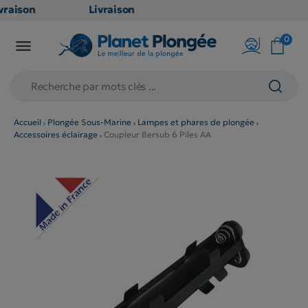
raison
Livraison
ATUITE
GRATUITE
0

point
en point
ais dès
relais dès
€
79€
chats
d'achats
rs
(hors
Accueil
Plongée Sous-Marine
Lampes et phares de plongée
Accessoires éclairage
Coupleur Bersub 6 Piles AA
duits
produits
g et
long et
umineux
volumineux
on
: non
ibles)
éligibles)