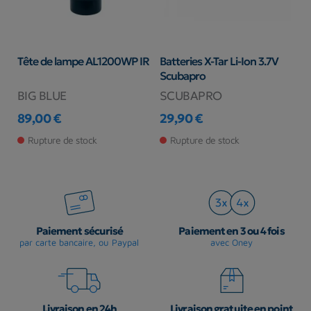
Tête de lampe AL1200WP IR
Batteries X-Tar Li-Ion 3.7V
R
Scubapro
p
BIG BLUE
SCUBAPRO
B
89,00 €
29,90 €
5
Prix
Prix
Pr
Rupture de stock
Rupture de stock
Paiement sécurisé
Paiement en 3 ou 4 fois
par carte bancaire, ou Paypal
avec Oney
Livraison en 24h
Livraison gratuite en point