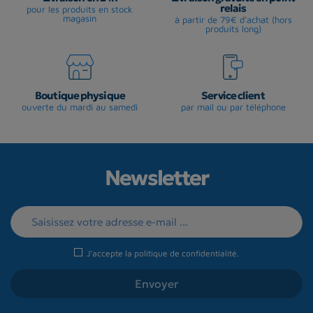
relais
pour les produits en stock
magasin
à partir de 79€ d'achat (hors
produits long)
Boutique physique
Service client
ouverte du mardi au samedi
par mail ou par téléphone
Newsletter
J'accepte la
politique de confidentialité
.