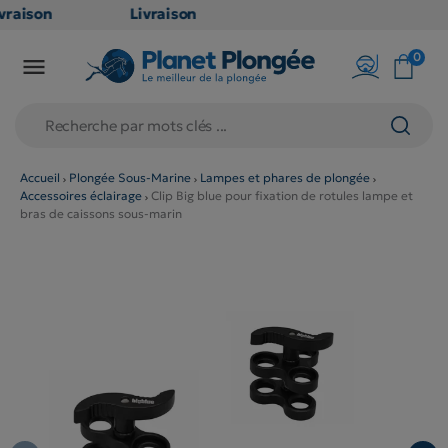
raison
Livraison
ATUITE
GRATUITE
0

point
en point
ais dès
relais dès
€
79€
chats
d'achats
rs
(hors
Accueil
Plongée Sous-Marine
Lampes et phares de plongée
Accessoires éclairage
Clip Big blue pour fixation de rotules lampe et
duits
produits
bras de caissons sous-marin
g et
long et
umineux
volumineux
on
: non
ibles)
éligibles)