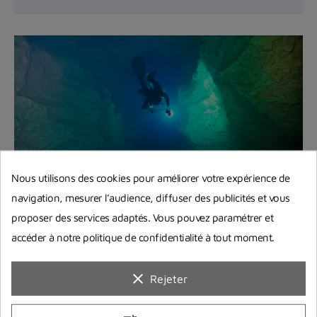
Nous utilisons des cookies pour améliorer votre expérience de
navigation, mesurer l’audience, diffuser des publicités et vous
4 conseils pour choisir sa lampe ou
proposer des services adaptés. Vous pouvez paramétrer et
son phare de plongée sous marine
accéder à notre politique de confidentialité à tout moment.
Découvrons toutes les caractéristiques techniques
des différentes lampes de plongée, que ce soit
clear
Rejeter
pour...