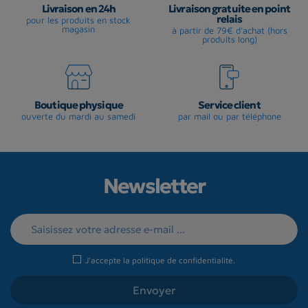
Livraison en 24h
Livraison gratuite en point
relais
pour les produits en stock
magasin
à partir de 79€ d'achat (hors
produits long)
Boutique physique
Service client
ouverte du mardi au samedi
par mail ou par téléphone
Newsletter
J'accepte la
politique de confidentialité
.