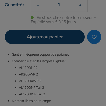
-
+
Quantité :
En stock chez notre fournisseur -
Expédié sous 5 à 15 jours
Ajouter au panier
favorite_border
Gant en néoprène support de poignet
Compatible avec les lampes Bigblue:
AL1200NP2
Al1200WP 2
AL1200XWP 2
AL1200NP Tail 2
AL1200WP Tail 2
Kit main libres pour lampe