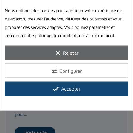
Nous utilisons des cookies pour améliorer votre expérience de
navigation, mesurer l’audience, diffuser des publicités et vous
proposer des services adaptés. Vous pouvez paramétrer et
accéder à notre politique de confidentialité à tout moment.
clear
Rejeter
tune
Configurer
4 conseils pour choisir sa lampe ou
done_all
son phare de plongée sous marine
Accepter
Découvrons toutes les caractéristiques techniques
des différentes lampes de plongée, que ce soit
pour...
Lire la suite