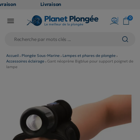
raison
Livraison
ATUITE
GRATUITE
0

point
en point
ais dès
relais dès
€
79€
chats
d'achats
rs
(hors
Accueil
Plongée Sous-Marine
Lampes et phares de plongée
Accessoires éclairage
Gant néoprène Bigblue pour support poignet de
duits
produits
lampe
g et
long et
umineux
volumineux
on
: non
ibles)
éligibles)