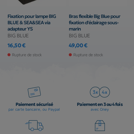
Fixation pour lampe BIG
Bras flexible Big Blue pour
T
BLUE & SEA&SEA via
fixation d'éclairage sous-
A
adapteur YS
marin
B
BIG BLUE
BIG BLUE
8
16,50 €
49,00 €
Pr
Prix
Prix
Rupture de stock
Rupture de stock
Paiement sécurisé
Paiement en 3 ou 4 fois
par carte bancaire, ou Paypal
avec Oney