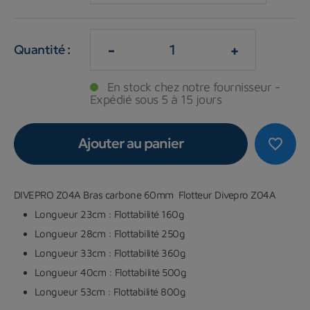
-
+
Quantité :
En stock chez notre fournisseur -
Expédié sous 5 à 15 jours
Ajouter au panier
favorite_border
DIVEPRO Z04A Bras carbone 60mm Flotteur Divepro Z04A
Longueur 23cm : Flottabilité 160g
Longueur 28cm : Flottabilité 250g
Longueur 33cm : Flottabilité 360g
Longueur 40cm : Flottabilité 500g
Longueur 53cm : Flottabilité 800g