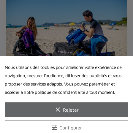
Nous utilisons des cookies pour améliorer votre expérience de
Equipement complet de plongée :
navigation, mesurer l’audience, diffuser des publicités et vous
Quel matériel choisir pour bien
proposer des services adaptés. Vous pouvez paramétrer et
débuter ?
accéder à notre politique de confidentialité à tout moment.
Vous pensez à investir dans votre premier
équipement complet de plongée ? On répond à
clear
Rejeter
toutes vos interrogations et...
tune
Configurer
Lire la suite