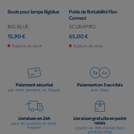
Boule pour lampe Bigblue
Poids de flottabilité Flex-
C
Connect
p
BIG BLUE
SCUBAPRO
B
15,90 €
65,00 €
1
Prix
Prix
Pr
Rupture de stock
Rupture de stock
Paiement sécurisé
Paiement en 3 ou 4 fois
par carte bancaire, ou Paypal
avec Oney
Livraison en 24h
Livraison gratuite en point
relais
pour les produits en stock
magasin
à partir de 79€ d'achat (hors
produits long)