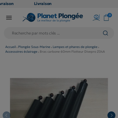
raison
Livraison
ATUITE
GRATUITE
0

point
en point
is dès
relais dès
79€
chats
d'achats
rs
(hors
Accueil
Plongée Sous-Marine
Lampes et phares de plongée
Accessoires éclairage
Bras carbone 60mm Flotteur Divepro Z04A
duits
produits
 et
long et
umineux
volumineux
n
: non
ibles)
éligibles)