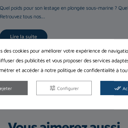
Quel poids pour son lestage en plongée sous-marine ? Quels
Retrouvez tous nos...
Lire la suite
ns des cookies pour améliorer votre expérience de navigati
diffuser des publicités et vous proposer des services adapté
étrer et accéder à notre politique de confidentialité à t
tune
done_all
ejeter
Configurer
Ac
Vous aimerez aussi