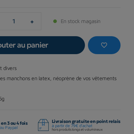
+
En stock magasin
outer au panier
favorite_border
t divers
 les manchons en latex, néoprène de vos vêtements
5g
Livraison gratuite en point relais
en 3 ou 4 fois
à partir de 79€ d'achat
ou Paypal
hors produits longs et volumineux