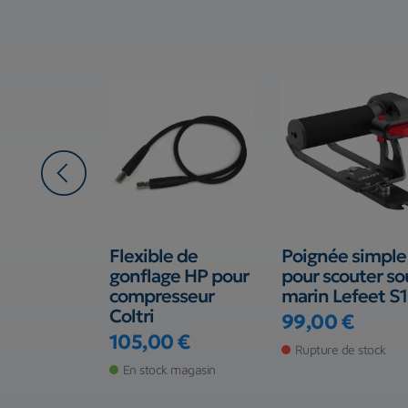
te De
Flexible de
Poignée simple
Mares Tech
gonflage HP pour
pour scouter so
compresseur
marin Lefeet S1
Coltri
99,00 €
Prix
 €
105,00 €
Rupture de stock
Prix
 magasin
En stock magasin