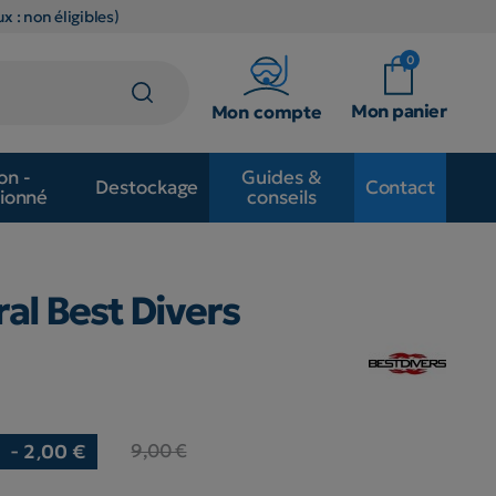
x : non éligibles)
0
Mon panier
Mon compte
on -
Guides &
Destockage
Contact
ionné
conseils
ral Best Divers
0
9,00 €
- 2,00 €