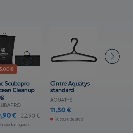
-3,00 €
-4,00 €
c Scubapro
Cintre Aquatys
Aqua Ene
cean Cleanup
standard
Cressi
ag
AQUATYS
CRESSI SU
CUBAPRO
11,50 €
15,99 €
Prix
Prix
Prix de ba
9,90 €
22,90 €
ix
ix de base
Rupture de stock
Rupture de s
En stock magasin