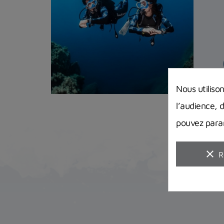
Nous utiliso
l’audience, 
pouvez param
clear
R