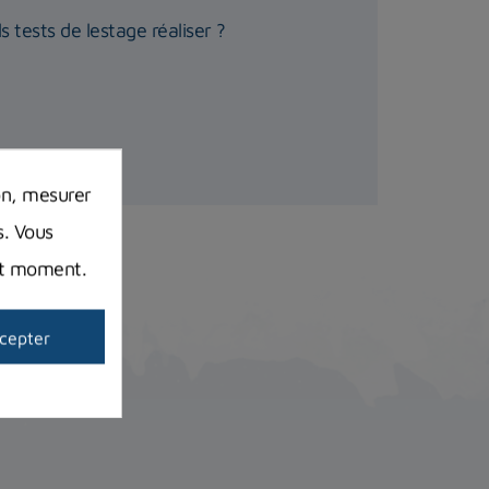
 tests de lestage réaliser ?
on, mesurer
s. Vous
out moment.
cepter