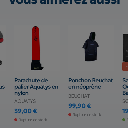
Parachute de
Ponchon Beuchat
Sa
us
palier Aquatys en
en néoprène
O
nylon
B
BEUCHAT
AQUATYS
S
99,90 €
Prix
39,00 €
1
Prix
Pr
Pr
Rupture de stock
Rupture de stock