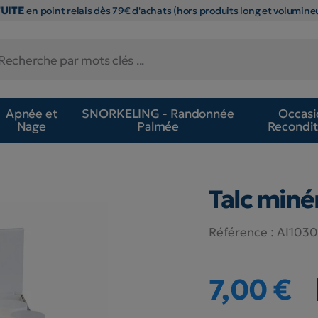
TUITE
en point relais dès 79€ d'achats (hors produits long et volumineu
Apnée et
SNORKELING - Randonnée
Occasi
Nage
Palmée
Recondit
Talc miné
Référence :
AI103
7,00 €