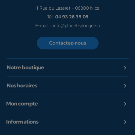
1 Rue du Lazaret
-
06300 Nice
Tél.
04 93 26 35 05
E-mail :
info@planet-plongee.fr
Contactez-nous
Notre boutique

Nos horaires

Mon compte

Informations
