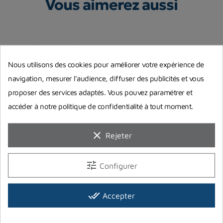
Vous aimerez aussi
Nous utilisons des cookies pour améliorer votre expérience de
navigation, mesurer l’audience, diffuser des publicités et vous
proposer des services adaptés. Vous pouvez paramétrer et
accéder à notre politique de confidentialité à tout moment.
clear
Rejeter
Pulling System Classic
Bouée longue Beuchat
P
Octopus Freediving
Z
tune
Configurer
Octopus Freediving
BEUCHAT
Z
49,00 €
20,40 €
2
done_all
Accepter
Prix
Prix
Pr
En stock magasin
Rupture de stock