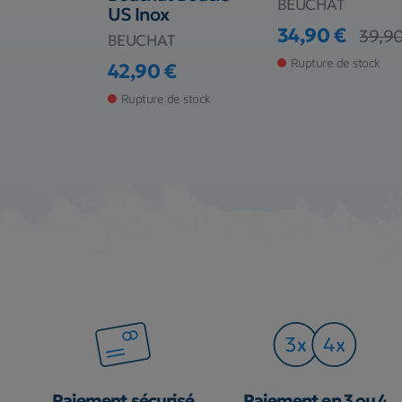
BEUCHAT
US Inox
34,90 €
39,90
BEUCHAT
Prix
Prix de base
Rupture de stock
€
42,90 €
Prix
 magasin
Rupture de stock
Paiement sécurisé
Paiement en 3 ou 4