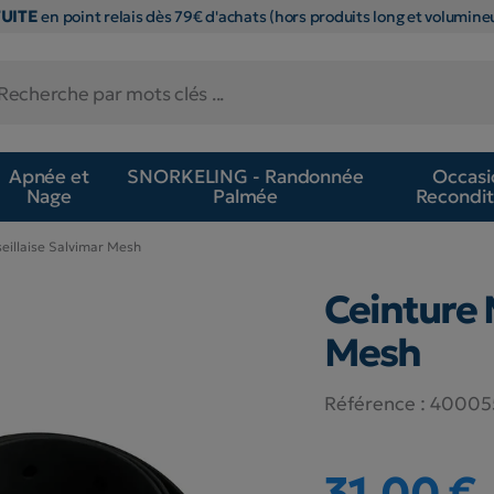
TUITE
en point relais dès 79€ d'achats (hors produits long et volumineu
Apnée et
SNORKELING - Randonnée
Occasi
Nage
Palmée
Recondit
eillaise Salvimar Mesh
Ceinture 
Mesh
Référence :
40005
31,00 €