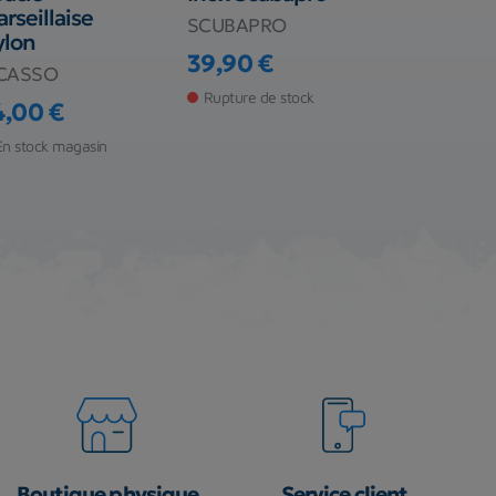
rseillaise
SCUBAPRO
BEUCHAT
ylon
39,90 €
25,90 €
ICASSO
Prix
Prix
Rupture de stock
Rupture de s
4,00 €
ix
En stock magasin
Boutique physique
Service client