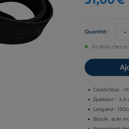
-
Quantité :
En stock chez not
Aj
Caoutchouc : me
Épaisseur : 3,
Longueur: 130
Boucle: acier i
Espacement des