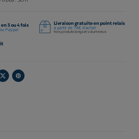
Livraison gratuite en point relais
en 3 ou 4 fois
à partir de 79€ d'achat
ou Paypal
hors produits longs et volumineux
it