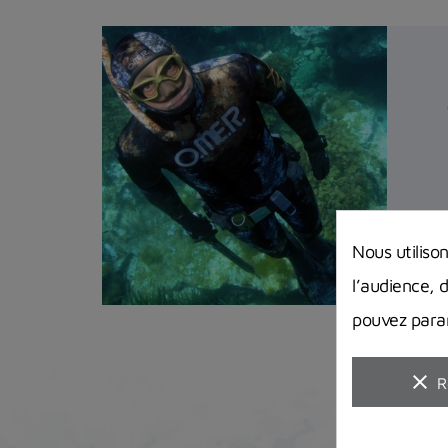
Nous utiliso
l’audience, 
pouvez param
clear
R