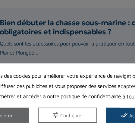
Bien débuter la chasse sous-marine : 
obligatoires et indispensables ?
Quels sont les accessoires pour pouvoir la pratiquer en tou
Planet Plongée...
Lire la suite
ns des cookies pour améliorer votre expérience de navigati
diffuser des publicités et vous proposer des services adapté
étrer et accéder à notre politique de confidentialité à t
tune
done_all
ejeter
Configurer
Ac