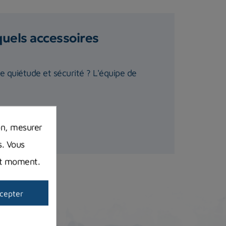
quels accessoires
te quiétude et sécurité ? L'équipe de
on, mesurer
s. Vous
out moment.
cepter