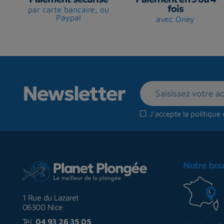
fois
par carte bancaire, ou
Paypal
avec Oney
Newsletter
J'accepte la
politique 
Notre bou
1 Rue du Lazaret
06300 Nice
Tél.
04 93 26 35 05