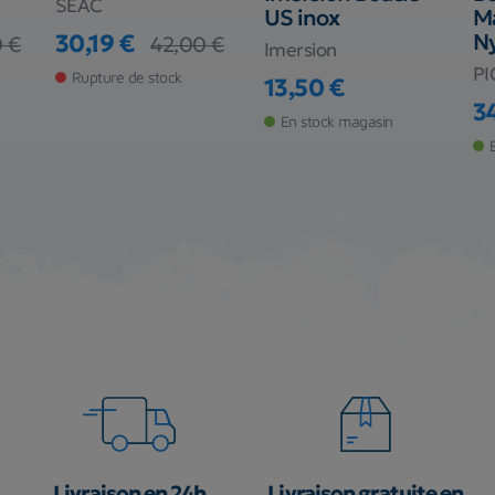
SEAC
US inox
Ma
30,19 €
N
 €
42,00 €
Imersion
Prix
Prix de base
P
Rupture de stock
13,50 €
Prix
3
En stock magasin
Pr
Livraison en 24h
Livraison gratuite en