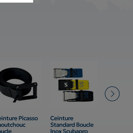
inture Picasso
Ceinture
Ceinture 
aoutchouc
Standard Boucle
Beuchat B
ucle
Inox Scubapro
Inox