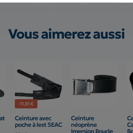
Vous aimerez aussi
-11,81 €
at
Ceinture avec
Ceinture
Ce
poche à lest SEAC
néoprène
C
Imersion Boucle
Bo