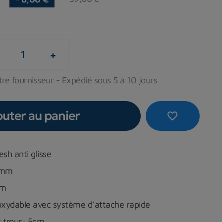
+
re fournisseur - Expédié sous 5 à 10 jours
outer au panier
favorite_border
sh anti glisse
6 mm
cm
noxydable avec système d’attache rapide
 trous: 5cm