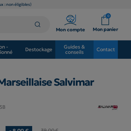
x : non éligibles)
0
Mon panier
Mon compte
on -
Guides &
Destockage
Contact
ionné
conseils
Marseillaise Salvimar
5B
39,00 €
- 8,00 €