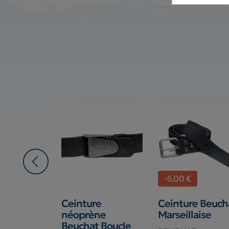
-5,00 €
e
Ceinture
Ceinture Beuch
laise en
néoprène
Marseillaise
e C4 boucle
Beuchat Boucle