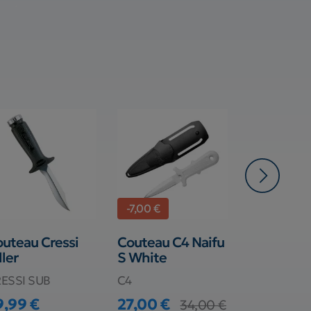
-7,00 €
uteau Cressi
Couteau C4 Naifu
Douche So
ller
S White
Beuchat
ESSI SUB
C4
BEUCHAT
9,99 €
27,00 €
99,90 €
34,00 €