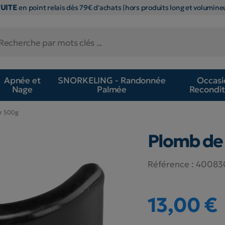
TUITE
en point relais dès 79€ d'achats (hors produits long et volumineu
Apnée et
SNORKELING - Randonnée
Occasi
Nage
Palmée
Recondit
ar 500g
Plomb de 
Référence :
40083
13,00 €