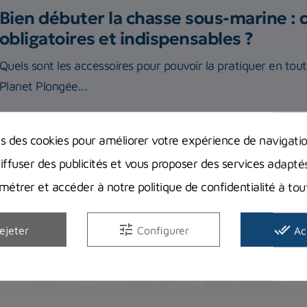
Bien débuter la chasse sous-marine : 
obligatoires et indispensables ?
Quels sont les accessoires pour pouvoir la pratiquer en tou
Planet Plongée...
Lire la suite
ns des cookies pour améliorer votre expérience de navigati
diffuser des publicités et vous proposer des services adapté
étrer et accéder à notre politique de confidentialité à t
tune
done_all
ejeter
Configurer
Ac