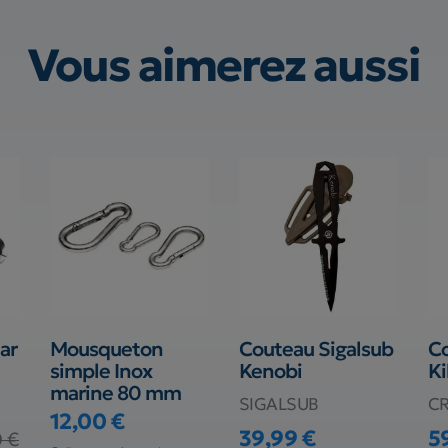
Vous aimerez aussi
ar
Mousqueton
Couteau Sigalsub
Co
simple Inox
Kenobi
Ki
marine 80 mm
SIGALSUB
CR
12,00 €
Prix
39,99 €
5
 €