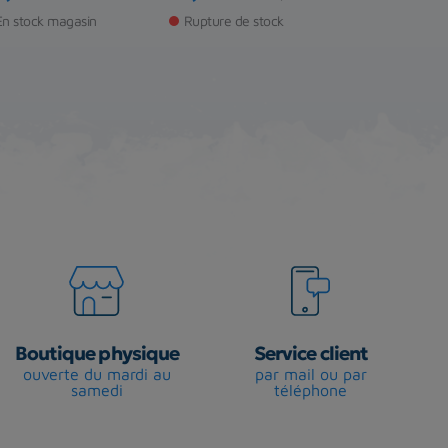
ix
Prix
Prix de base
Prix
En stock magasin
Rupture de stock
Rupture de s
Boutique physique
Service client
ouverte du mardi au
par mail ou par
samedi
téléphone