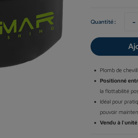
-
Quantité :
Aj
Plomb de chevil
Positionné entr
la flottabilité p
Idéal pour pratiq
pouvoir mainten
Vendu à l'unité