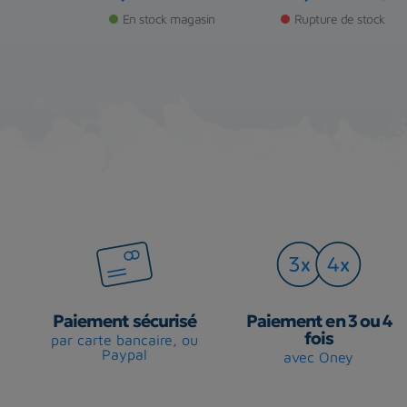
Prix
Prix
Prix de base
€
35,00 €
base
En stock magasin
Rupture de stock
de stock
Paiement sécurisé
Paiement en 3 ou 4
fois
par carte bancaire, ou
Paypal
avec Oney