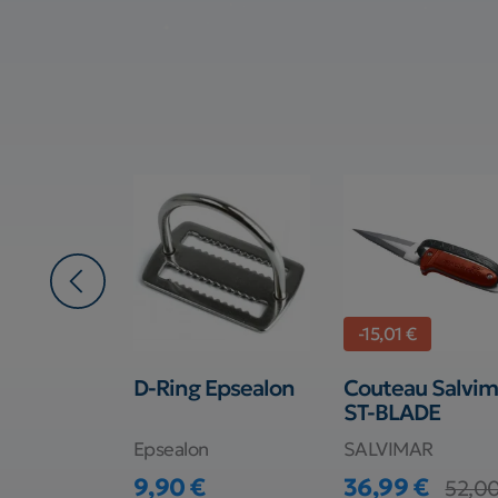
-15,01 €
 Salvimar
D-Ring Epsealon
Couteau Salvim
hor
ST-BLADE
y Green
Epsealon
SALVIMAR
AR
9,90 €
36,99 €
52,00