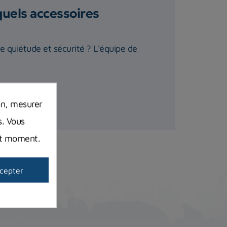
quels accessoires
te quiétude et sécurité ? L'équipe de
on, mesurer
s. Vous
out moment.
cepter