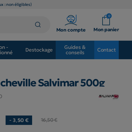
x : non éligibles)
0
Mon panier
Mon compte
on -
Guides &
Destockage
Contact
ionné
conseils
cheville Salvimar 500g
0
16,50 €
- 3,50 €