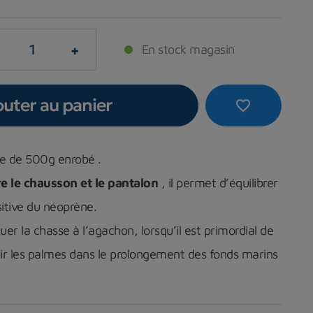
+
En stock magasin
outer au panier
favorite_border
le de 500g enrobé .
e le chausson et le pantalon
, il permet d’équilibrer
ositive du néoprène.
uer la chasse à l’agachon, lorsqu’il est primordial de
ir les palmes dans le prolongement des fonds marins