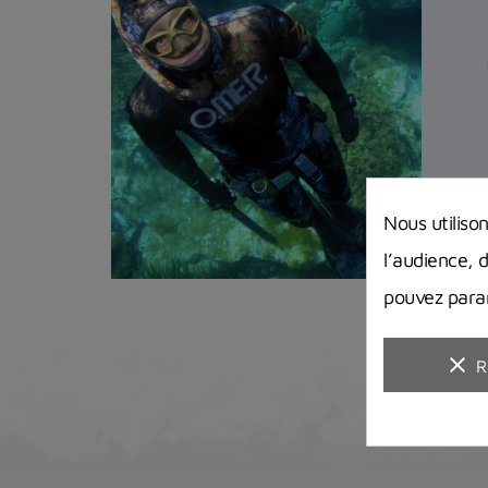
Nous utiliso
l’audience, 
pouvez param
clear
R