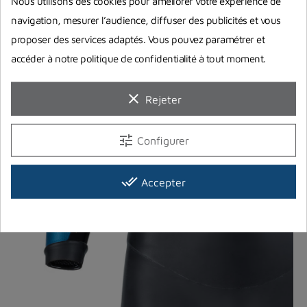
Nous utilisons des cookies pour améliorer votre expérience de
l'amplitude des mouvements pour un confort et une souplesse
navigation, mesurer l’audience, diffuser des publicités et vous
ultimes. Zones Bio Stretch : Panneaux de 1,5 mm sous les bras
proposer des services adaptés. Vous pouvez paramétrer et
et le bas du dos, panneaux de 1 mm sur le bras, l'épaule et le col
accéder à notre politique de confidentialité à tout moment.
pour maximiser la flexibilité.
clear
Rejeter
tune
Configurer
done_all
Accepter