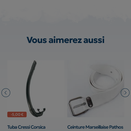
Vous aimerez aussi
-5,00 €
Tuba Cressi Corsica
Ceinture Marseillaise Pathos
L