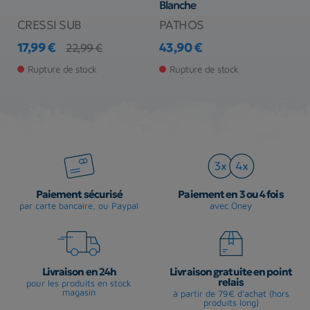
Blanche
CRESSI SUB
PATHOS
Z
17,99 €
43,90 €
1
22,99 €
Prix
Prix de base
Prix
Pr
Rupture de stock
Rupture de stock
Paiement sécurisé
Paiement en 3 ou 4 fois
par carte bancaire, ou Paypal
avec Oney
Livraison en 24h
Livraison gratuite en point
relais
pour les produits en stock
magasin
à partir de 79€ d'achat (hors
produits long)