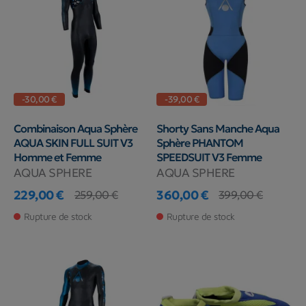
-30,00 €
-39,00 €
Combinaison Aqua Sphère
Shorty Sans Manche Aqua
AQUA SKIN FULL SUIT V3
Sphère PHANTOM
Homme et Femme
SPEEDSUIT V3 Femme
AQUA SPHERE
AQUA SPHERE
229,00 €
360,00 €
259,00 €
399,00 €
Prix
Prix de base
Prix
Prix de base
Rupture de stock
Rupture de stock