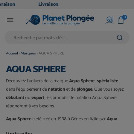
raison
Livraison
TUITE
GRATUITE
0

oint
en point
is dès
relais dès
79€
hats
d'achats
s
(hors
Accueil
Marques
AQUA SPHERE
uits
produits
AQUA SPHERE
 et
long et
umineux
volumineux
Découvrez l'univers de la marque
Aqua Sphere
,
spécialisée
n
: non
dans l'équipement de
natation
et de
plongée
. Que vous soyez
bles)
éligibles)
débutant
ou
expert
, les produits de natation Aqua Sphere
répondront à vos besoins.
Aqua Sphere
a été créé en 1998 à Gênes en Italie par
Aqua
Lung
,
leader mondial
de l’
équipement
de
plongée
sous-
Lire la suite