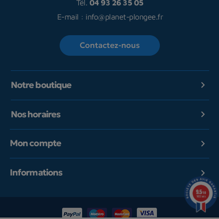
Tél.
04 93 26 35 05
E-mail :
info@planet-plongee.fr
Contactez-nous
Notre boutique

Nos horaires

Mon compte

Informations

9.5
/10
1602 avis