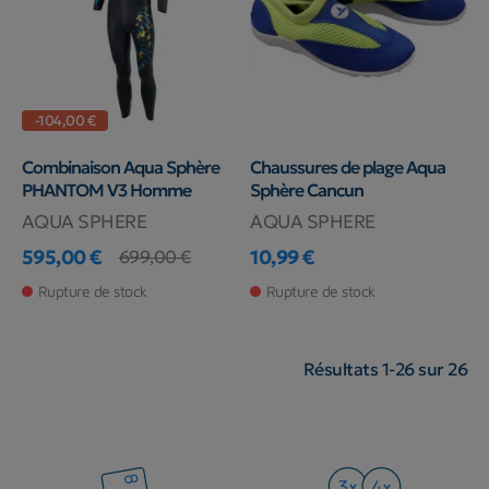
-104,00 €
Combinaison Aqua Sphère
Chaussures de plage Aqua
PHANTOM V3 Homme
Sphère Cancun
AQUA SPHERE
AQUA SPHERE
595,00 €
10,99 €
699,00 €
Prix
Prix de base
Prix
Rupture de stock
Rupture de stock
Résultats 1-26 sur 26