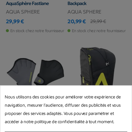
AquaSphère Fastlane
Backpack
AQUA SPHERE
AQUA SPHERE
29,99 €
20,99 €
29,99 €
Prix
Prix
Prix de base
En stock chez notre fournisseur
En stock chez notre fournisseur
Nous utilisons des cookies pour améliorer votre expérience de
navigation, mesurer l’audience, diffuser des publicités et vous
proposer des services adaptés. Vous pouvez paramétrer et
Gants de Natation
Sac à dos AquaSphère pour
AquaSphère
la Natation
accéder à notre politique de confidentialité à tout moment.
AQUA SPHERE
AQUA SPHERE