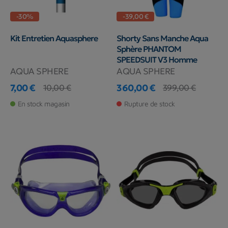
-30%
-39,00 €
Kit Entretien Aquasphere
Shorty Sans Manche Aqua
Sphère PHANTOM
SPEEDSUIT V3 Homme
AQUA SPHERE
AQUA SPHERE
7,00 €
360,00 €
10,00 €
399,00 €
Prix
Prix de base
Prix
Prix de base
En stock magasin
Rupture de stock