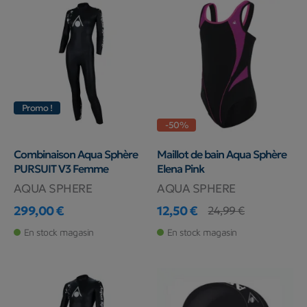
partenariat avec Michael Phelps, le nageur olympique ayant reçu
le plus de médailles.
Vous retrouverez sur
Planet Plongée
, un large choix de matériel
de
plongée
Aqua Sphere
, des
palmes
,
combinaisons, lunettes
de
natation
,
maillot
de
bain
femme
et bien d’autres.
Promo !
-50%
Combinaison Aqua Sphère
Maillot de bain Aqua Sphère
PURSUIT V3 Femme
Elena Pink
AQUA SPHERE
AQUA SPHERE
299,00 €
12,50 €
24,99 €
Prix
Prix
Prix de base
En stock magasin
En stock magasin